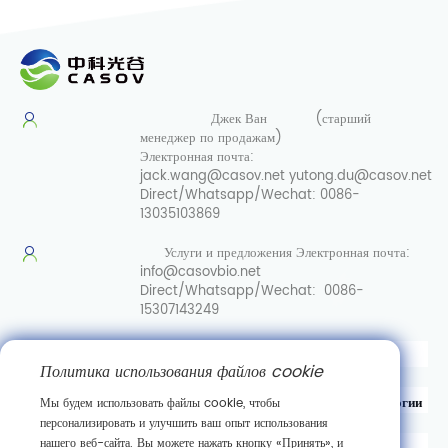
Джек Ван
(старший
менеджер по продажам)
Электронная почта:
jack.wang@casov.net
yutong.du@casov.net
Direct/Whatsapp/Wechat:
0086-
13035103869
Услуги и предложения
Электронная почта:
info@casovbio.net
Direct/Whatsapp/Wechat:
0086-
15307143249
Вот перевод на русский язык:
Политика использования файлов cookie
Уханьский центр инноваций в области синтетической биологии
Мы будем использовать файлы cookie, чтобы
персонализировать и улучшить ваш опыт использования
нашего веб-сайта. Вы можете нажать кнопку «Принять», и