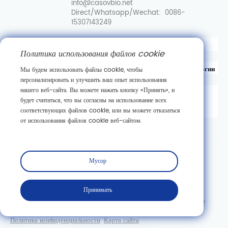
info@casovbio.net
Direct/Whatsapp/Wechat:
0086-
15307143249
Вот перевод на русский язык:
Политика использования файлов cookie
Уханьский центр инноваций в области синтетической биологии
Мы будем использовать файлы cookie, чтобы
персонализировать и улучшить ваш опыт использования
нашего веб-сайта. Вы можете нажать кнопку «Принять», и
д. 89, 3-я улица Гаокэюань,
будет считаться, что вы согласны на использование всех
район развития новых технологий Дунху,
соответствующих файлов cookie, или вы можете отказаться
г. Ухань, провинция Хубэй
от использования файлов cookie веб-сайтом.
Подписаться
Мусор
Принимать
Copyright © Wuhan Casov Green Biotech Co., Ltd. Все права
защищены.
Политика конфиденциальности
Карта сайта