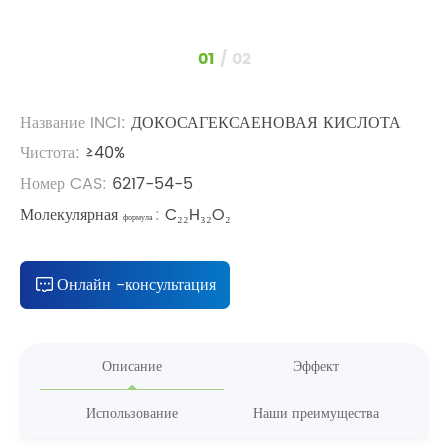
1
/
2
Название INCI:
ДОКОСАГЕКСАЕНОВАЯ КИСЛОТА
Чистота:
≥40%
Номер CAS:
6217-54-5
Молекулярная
:
C₂₂H₃₂O₂
формула
Онлайн -консультация
Описание
Эффект
Использование
Наши преимущества