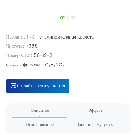
1
/
1
Название INCI:
γ-аминомасляная кислота
Чистота:
≥98%
Номер CAS:
56-12-2
формула
:
C₄H₉NO₂
Молекулярная
Онлайн -консультация
Описание
Эффект
Использование
Наши преимущества