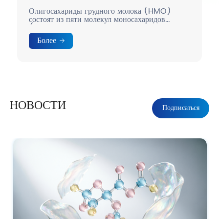
Олигосахариды грудного молока (HMO)
состоят из пяти молекул моносахаридов
(глюкозы, галактозы, фукозы, N-
ацетилглюкозамина и N-ацетилнейраминовой
Более
кислоты).
НОВОСТИ
Подписаться