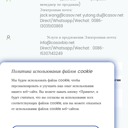
менеджер по продажам)
Электронная почта:
jack.wang@casov.net
yutong.du@casov.net
Direct/Whatsapp/Wechat:
0086-
13035103869
Услуги и предложения
Электронная почта:
info@casovbio.net
Direct/Whatsapp/Wechat:
0086-
15307143249
Вот перевод на русский язык:
Политика использования файлов cookie
Уханьский центр инноваций в области синтетической биологии
Мы будем использовать файлы cookie, чтобы
персонализировать и улучшить ваш опыт использования
нашего веб-сайта. Вы можете нажать кнопку «Принять», и
д. 89, 3-я улица Гаокэюань,
будет считаться, что вы согласны на использование всех
район развития новых технологий Дунху,
соответствующих файлов cookie, или вы можете отказаться
г. Ухань, провинция Хубэй
от использования файлов cookie веб-сайтом.
Подписаться