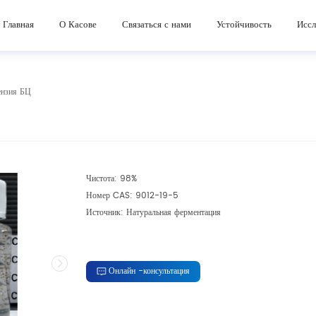
Косметические ингредиенты
Устные ингредиенты дополнения красоты
Главная
О Касове
Связаться с нами
Устойчивость
Иссл
ензия БЦ
Чистота: 98%
Номер CAS: 9012-19-5
Источник: Натуральная ферментация
Онлайн -консультация