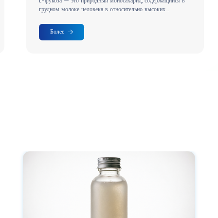
L-фукоза — это природный моносахарид, содержащийся в
Ненас
грудном молоке человека в относительно высоких
проти
концентрациях.
Более
Б