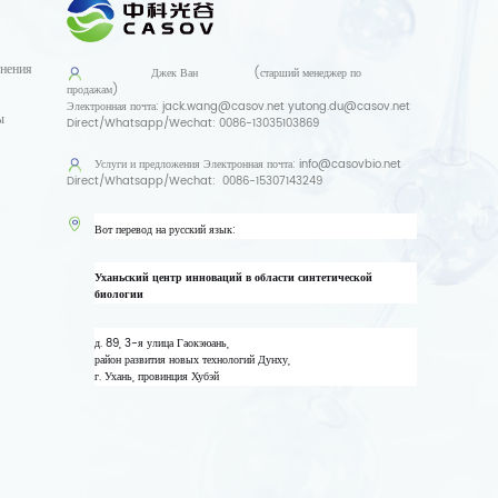
нения
Джек Ван
(старший менеджер по
продажам)
Электронная почта:
jack.wang@casov.net
yutong.du@casov.net
ы
Direct/Whatsapp/Wechat:
0086-13035103869
Услуги и предложения
Электронная почта:
info@casovbio.net
Direct/Whatsapp/Wechat:
0086-15307143249
Вот перевод на русский язык:
Уханьский центр инноваций в области синтетической
биологии
д. 89, 3-я улица Гаокэюань,
район развития новых технологий Дунху,
г. Ухань, провинция Хубэй