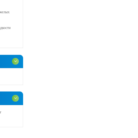
яжелых
дкости
т