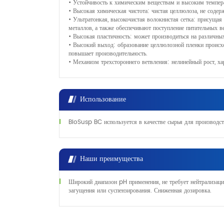
• Устойчивость к химическим веществам и высоким темпер
• Высокая химическая чистота: чистая целлюлоза, не содер
• Ультратонкая, высокочистая волокнистая сетка: присуща
металлов, а также обеспечивают поступление питательных 
• Высокая пластичность: может производиться на различных
• Высокий выход: образование целлюлозной пленки происхо
повышает производительность.
• Механизм трехстороннего ветвления: нелинейный рост, х
Использование
BioSusp BC используется в качестве сырья для производст
Наши преимущества
Широкий диапазон pH применения, не требует нейтрализац
загущения или суспензирования. Сниженная дозировка.