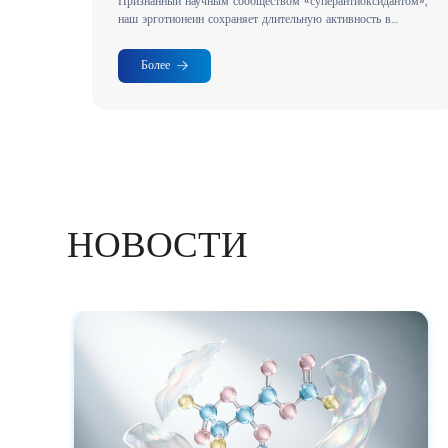
Признанный научным сообществом «суперантиоксидантом»,
наш эрготионеин сохраняет длительную активность в
биологических системах.
Более
НОВОСТИ