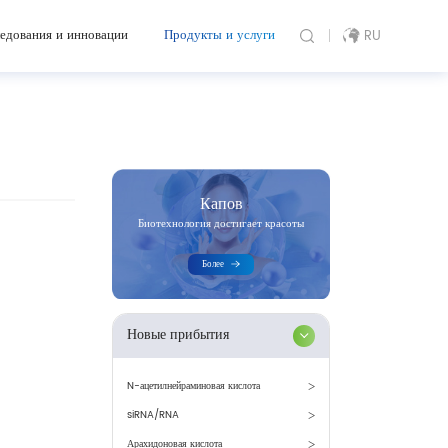
едования и инновации
Продукты и услуги
RU
Капов
Биотехнология достигает красоты
Более
Новые прибытия
N-ацетилнейраминовая кислота
siRNA/RNA
Арахидоновая кислота