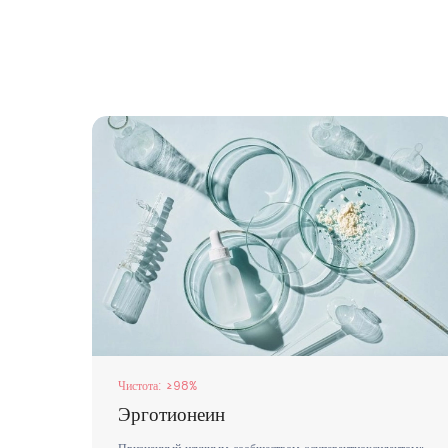
Чистота: ≥98%
Эрготионеин