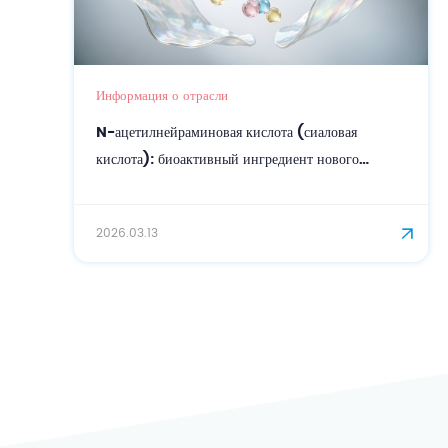
Информация о отрасли
N-ацетилнейраминовая кислота (сиаловая
кислота): биоактивный ингредиент нового
поколения для точного ухода за кожей и
омоложения.
2026.03.13