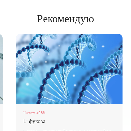
Рекомендую
Чистота ≥98%
Чисто
L-фукоза
Ара