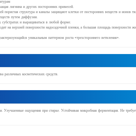
атурам
жащая лигнина и других посторонних примесей.
я ей пористая структура и каналы защищают клетки от посторонних веществ и ионов т
веществ путем диффузии.
 субстратах и ​​выращиваться в любой форме.
дит на верхней поверхности надосадочной пленки, а большая площадь поверхности жи
арактеризующийся уникальным паттерном роста «трехстороннего ветвления».
ва различных косметических средств.
ии. Улучшенные ощущения при стирке. Устойчивая микробная ферментация. Не требуе