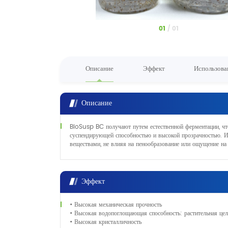
1
/
1
Описание
Эффект
Использова
Описание
BioSusp BC получают путем естественной ферментации, что
суспендирующей способностью и высокой прозрачностью. 
веществами, не влияя на пенообразование или ощущение на 
Эффект
• Высокая механическая прочность
• Высокая водопоглощающая способность: растительная це
• Высокая кристалличность