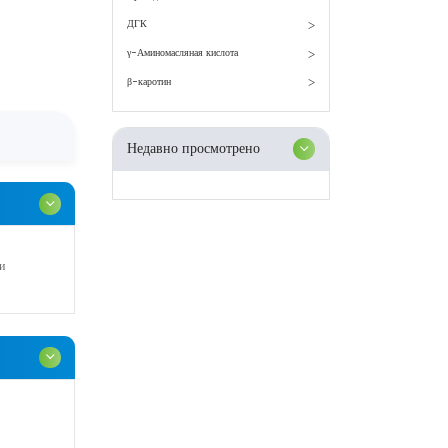
ДГК
γ-Аминомасляная кислота
β-каротин
Недавно просмотрено
и