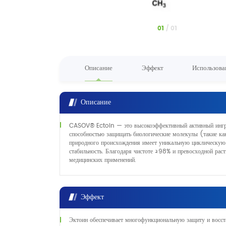
1
/
1
Описание
Эффект
Использова
Описание
CASOV® Ectoin — это высокоэффективный активный ингред
способностью защищать биологические молекулы (такие ка
природного происхождения имеет уникальную циклическую с
стабильность. Благодаря чистоте ≥98% и превосходной раст
медицинских применений.
Эффект
Эктоин обеспечивает многофункциональную защиту и восс