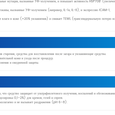
льные мутации, вызванные УФ-излучением, и повышает активность HSP70B′ (увеличен
токины, вызванные УФ-излучением (например, IL-1α, IL-6), и экспрессию ICAM-1,
ние влаги в коже (+20% увлажнения) и снижает TEWL (трансэпидермальную потерю в
в старения, средства для восстановления после загара и увлажняющие средства.
твительной кожи и ухода после процедур.
язнения и ежедневной защиты.
, что средство защищает от ультрафиолетового излучения, воспалений и обезвоживани
озировка 0,1–2%) для кремов, гелей и спреев.
оразлагаемо и не вызывает раздражения (pH 6–8).