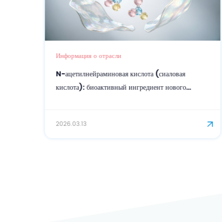
Информация о отрасли
N-ацетилнейраминовая кислота (сиаловая
кислота): биоактивный ингредиент нового
поколения для точного ухода за кожей и
омоложения.
2026.03.13