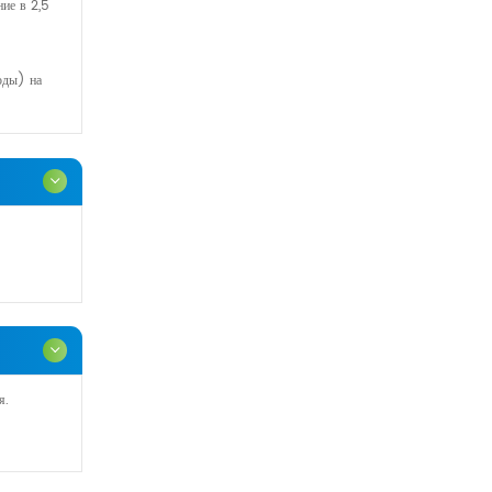
ие в 2,5
оды) на
я.