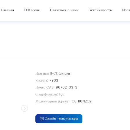
Косметические ингредиенты
Устные ингредиенты дополнения красоты
Главная
О Касове
Связаться с нами
Устойчивость
Иссл
Название INCI:
Эктоин
Чистота:
≥98%
Номер CAS:
96702-03-3
Спецификация:
10г
Молекулярная
:
C6H10N2O2
формула
Онлайн -консультация