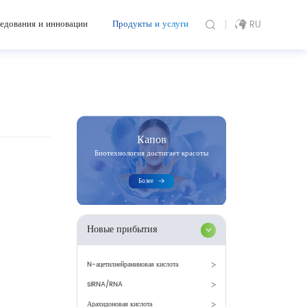
едования и инновации
Продукты и услуги
RU
Капов
Биотехнология достигает красоты
Более
Новые прибытия
N-ацетилнейраминовая кислота
siRNA/RNA
Арахидоновая кислота