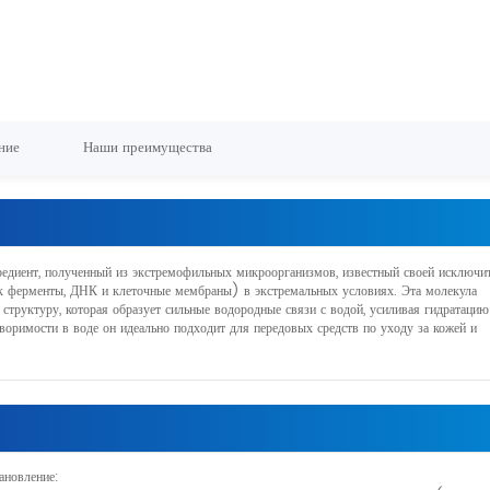
ние
Наши преимущества
иент, полученный из экстремофильных микроорганизмов, известный своей исключи
к ферменты, ДНК и клеточные мембраны) в экстремальных условиях. Эта молекула
труктуру, которая образует сильные водородные связи с водой, усиливая гидратацию
воримости в воде он идеально подходит для передовых средств по уходу за кожей и
тановление: