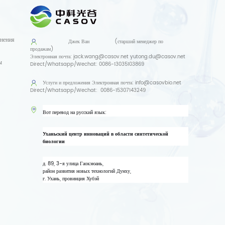
нения
Джек Ван
(старший менеджер по
продажам)
Электронная почта:
jack.wang@casov.net
yutong.du@casov.net
ы
Direct/Whatsapp/Wechat:
0086-13035103869
Услуги и предложения
Электронная почта:
info@casovbio.net
Direct/Whatsapp/Wechat:
0086-15307143249
Вот перевод на русский язык:
Уханьский центр инноваций в области синтетической
биологии
д. 89, 3-я улица Гаокэюань,
район развития новых технологий Дунху,
г. Ухань, провинция Хубэй