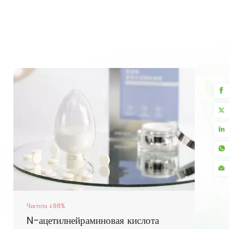
Чистота ≥98%
N-ацетилнейраминовая кислота