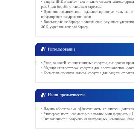
• Защита ДНК и клеток: значительно снижает митохондриа
раза) для борьбы с тепловым стрессом.
• Противовоспалительное: подавляет провоспалительные ци
предотвращая раздражение кожи.
• Восстановление барьера и увлажнение: улучшает удержа
30%, укрепляя кожный барьер.
Использование
• Уход за кожей: солнцезащитные средства, сыворотки проти
• Медицинская эстетика: средства для восстановления чувс
• Косметика премиум-класса: средства для защиты от загр
Наши преимущества
• Научно обоснованная эффективность: клинически доказано
• Универсальность: совместимо с различными формулами (д
• Экологичность: получено из натуральных источников, би