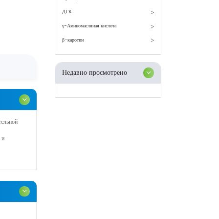
ДГК
γ-Аминомасляная кислота
β-каротин
Недавно просмотрено
тельной
 и