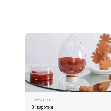
Чистота ≥96%
ng
β-каротин