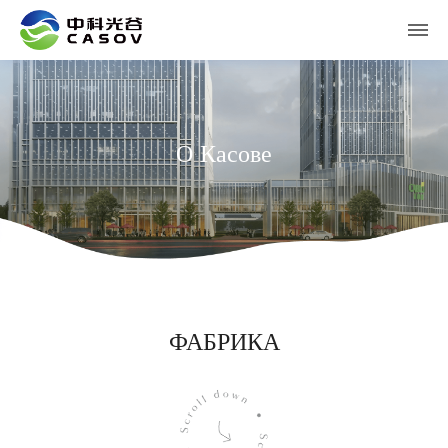
О Касове
ФАБРИКА