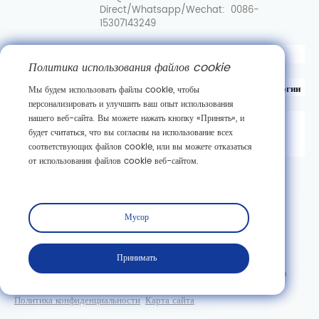
Direct/Whatsapp/Wechat:
0086-
15307143249
Вот перевод на русский язык:
Политика использования файлов cookie
Уханьский центр инноваций в области синтетической биологии
Мы будем использовать файлы cookie, чтобы
персонализировать и улучшить ваш опыт использования
нашего веб-сайта. Вы можете нажать кнопку «Принять», и
д. 89, 3-я улица Гаокэюань,
будет считаться, что вы согласны на использование всех
район развития новых технологий Дунху,
соответствующих файлов cookie, или вы можете отказаться
г. Ухань, провинция Хубэй
от использования файлов cookie веб-сайтом.
Подписаться
Мусор
Принимать
Copyright © Wuhan Casov Green Biotech Co., Ltd. Все права
защищены.
Политика конфиденциальности
Карта сайта