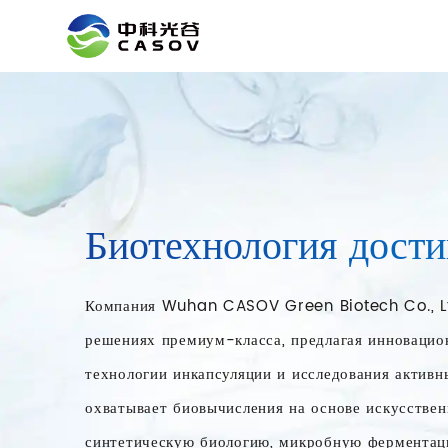
Главная
О Касов
Биотехнология дости
Компания Wuhan CASOV Green Biotech Co., Ltd
решениях премиум-класса, предлагая инновацио
технологии инкапсуляции и исследования активн
охватывает биовычисления на основе искусствен
синтетическую биологию, микробную ферментац