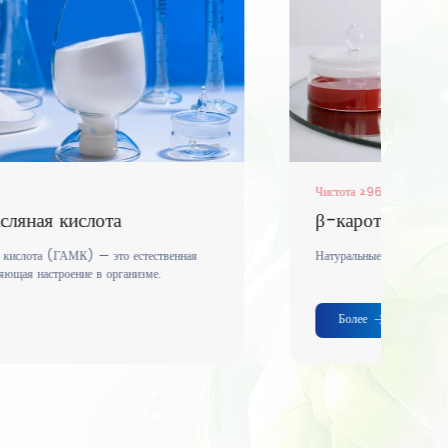
Чистота ≥96%
β-каротин
Натуральные антиоксиданты, натуральные красители.
Более