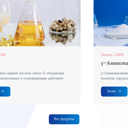
Чистота: ≥98%
γ-Аминомасляная кислота
γ-Аминомасляная кислота (ГАМК) — это естественная
молекула, определяющая настроение в организме.
Более
Все продукты