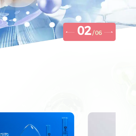
2
/
6