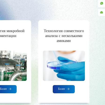
гия микробной
Технология совместного
рментации
анализа с несколькими
амиками
пр
Более
Более