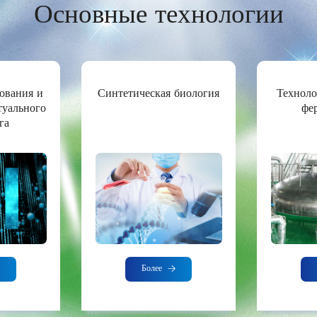
Основные технологии
ования и
Синтетическая биология
Техноло
туального
фе
га
Более