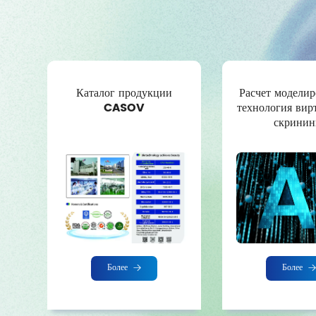
Каталог продукции
Расчет моделир
CASOV
технология вир
лей
скринин
Более
Более