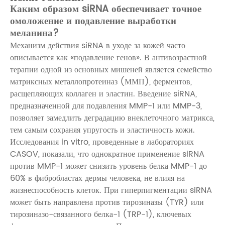
Каким образом siRNA обеспечивает точное
омоложение и подавление выработки
меланина?
Механизм действия siRNA в уходе за кожей часто
описывается как «подавление генов». В антивозрастной
терапии одной из основных мишеней является семейство
матриксных металлопротеиназ (ММП), ферментов,
расщепляющих коллаген и эластин. Введение siRNA,
предназначенной для подавления MMP-1 или MMP-3,
позволяет замедлить деградацию внеклеточного матрикса,
тем самым сохраняя упругость и эластичность кожи.
Исследования in vitro, проведенные в лабораториях
CASOV, показали, что однократное применение siRNA
против MMP-1 может снизить уровень белка MMP-1 до
60% в фибробластах дермы человека, не влияя на
жизнеспособность клеток. При гиперпигментации siRNA
может быть направлена ​​против тирозиназы (TYR) или
тирозиназо-связанного белка-1 (TRP-1), ключевых