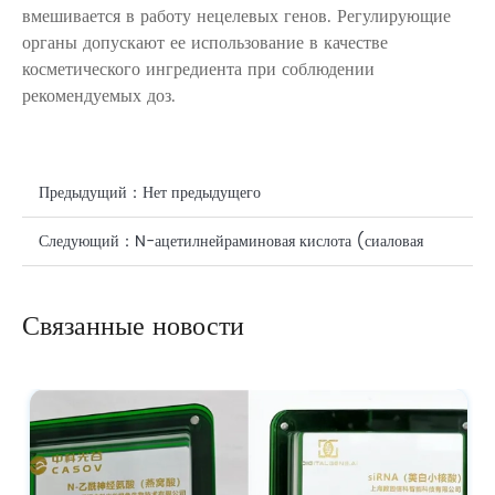
вмешивается в работу нецелевых генов. Регулирующие
органы допускают ее использование в качестве
косметического ингредиента при соблюдении
рекомендуемых доз.
Предыдущий：
Нет предыдущего
Следующий：
N-ацетилнейраминовая кислота (сиаловая
кислота) в уходе за кожей: наука о точном омоложении и
Связанные новости
антиоксидантной защите.