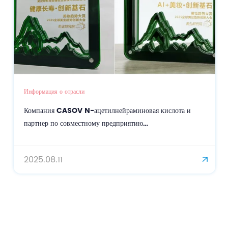
Информация о отрасли
Компания CASOV N-ацетилнейраминовая кислота и
партнер по совместному предприятию
OIGTTALGENE.AI siRNA получили двойную награду за
инновации!
2025.08.11