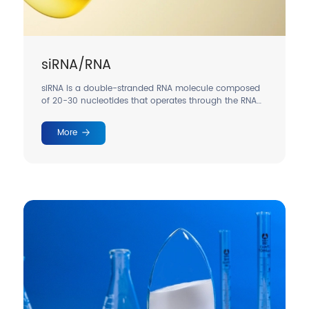
siRNA/RNA
siRNA is a double-stranded RNA molecule composed
of 20-30 nucleotides that operates through the RNA
interference mechanism to precisely regulate gene
expression.
More