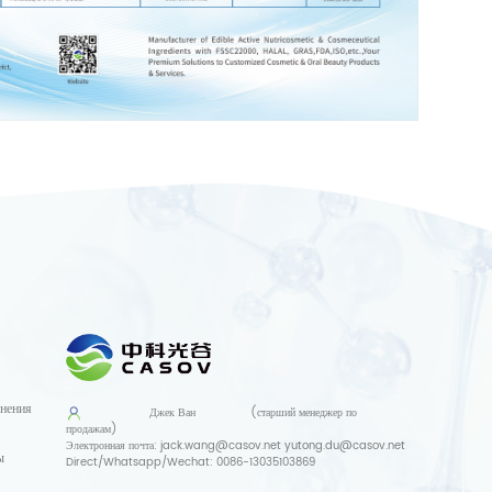
нения
Джек Ван
(старший менеджер по
продажам)
Электронная почта:
jack.wang@casov.net
yutong.du@casov.net
ы
Direct/Whatsapp/Wechat:
0086-13035103869