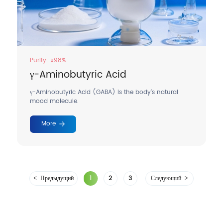
Purity: ≥98%
γ-Aminobutyric Acid
γ-Aminobutyric Acid (GABA) is the body's natural
mood molecule.
More
Предыдущий
1
2
3
Следующий