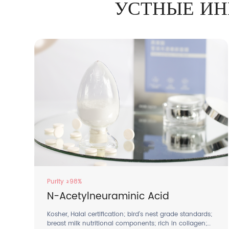
УСТНЫЕ ИН
Purity ≥98%
N-Acetylneuraminic Acid
Kosher, Halal certification; bird's nest grade standards;
breast milk nutritional components; rich in collagen;