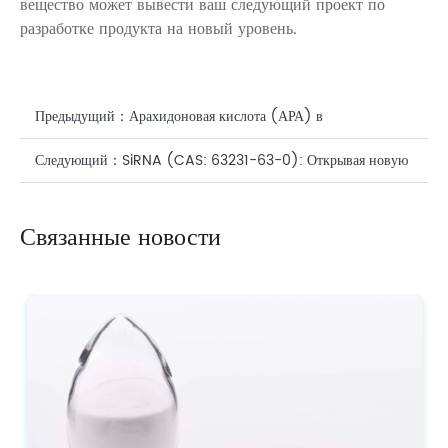
вещество может вывести ваш следующий проект по
разработке продукта на новый уровень.
Предыдущий：
Арахидоновая кислота (АРА) в
высокоэффективном уходе за кожей: биосинтетический ключ
Следующий：
SiRNA (CAS: 63231-63-0): Открывая новую
к укреплению кожного барьера.
эру точного ухода за кожей и кожей головы на генетическом
Связанные новости
уровне