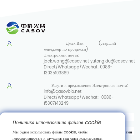
Джек Ван
(старший
менеджер по продажам)
Электронная почта:
jack.wang@casov.net
yutong.du@casov.net
Direct/Whatsapp/Wechat:
0086-
13035103869
Услуги и предложения
Электронная почта:
info@casovbio.net
Direct/Whatsapp/Wechat:
0086-
15307143249
Вот перевод на русский язык:
Политика использования файлов cookie
Уханьский центр инноваций в области синтетической биологии
Мы будем использовать файлы cookie, чтобы
персонализировать и улучшить ваш опыт использования