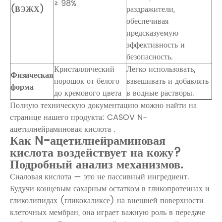
≥ 98%
(ВЭЖХ)
раздражители,
обеспечивая
предсказуемую
эффективность и
безопасность.
Кристаллический
Легко использовать,
Физическая
порошок от белого
взвешивать и добавлять
форма
до кремового цвета
в водные растворы.
Полную техническую документацию можно найти на
странице нашего продукта:
CASOV N-
ацетилнейраминовая кислота
.
Как N-ацетилнейраминовая
кислота воздействует на кожу?
Подробный анализ механизмов.
Сиаловая кислота — это не пассивный ингредиент.
Будучи концевым сахарным остатком в гликопротеинах и
гликолипидах (гликокаликсе) на внешней поверхности
клеточных мембран, она играет важную роль в передаче