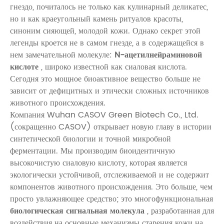
гнездо, почиталось не только как кулинарный деликатес,
но и как краеугольный камень ритуалов красоты,
синоним сияющей, молодой кожи. Однако секрет этой
легенды кроется не в самом гнезде, а в содержащейся в
нем замечательной молекуле:
N-ацетилнейраминовой
кислоте
, широко известной как сиаловая кислота.
Сегодня это мощное биоактивное вещество больше не
зависит от дефицитных и этически сложных источников
животного происхождения.
Компания Wuhan CASOV Green Biotech Co., Ltd.
(сокращенно CASOV) открывает новую главу в истории
синтетической биологии и точной микробной
ферментации. Мы производим биоидентичную
высокочистую сиаловую кислоту, которая является
экологически устойчивой, отслеживаемой и не содержит
компонентов животного происхождения. Это больше, чем
просто увлажняющее средство; это многофункциональная
биологическая сигнальная молекула
, разработанная для
воздействия на основные механизмы старения кожи на