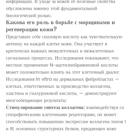
информации. В уходе за кожей её полезные свойства
обусловлены именно этой фундаментальной
биологической ролью.
Какова его роль в борьбе с морщинами и
регенерации кожи?
Представьте себе сиаловую кислоту как чувствительную
антенну на каждой клетке кожи. Она участвует в
критически важных межклеточных и межклеточных
сигнальных процессах. Исследования показывают, что
местное применение N-ацетилнейраминовой кислоты
может положительно влиять на этот клеточный диалог.
Исследования in vitro на дермальных фибробластах —
клетках, ответственных за производство коллагена,
эластина и гиалуроновой кислоты, — демонстрируют
многообещающие результаты:
Стимулирование синтеза коллагена:
взаимодействуя со
специфическими клеточными рецепторами, он может
способствовать повышению экспрессии коллагена типов I
и III, основных структурных белков, придающих коже