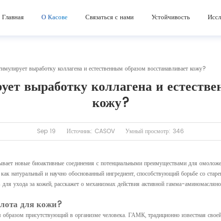
Главная
О Касове
Связаться с нами
Устойчивость
Иссл
мулирует выработку коллагена и естественным образом восстанавливает кожу?
ет выработку коллагена и естестве
кожу?
Sep 19
Источник: CASOV
Умный просмотр: 346
крывает новые биоактивные соединения с потенциальными преимуществами для омолож
как натуральный и научно обоснованный ингредиент, способствующий борьбе со старе
в для ухода за кожей, расскажет о механизмах действия активной гамма-аминомаслян
лота для кожи?
бразом присутствующий в организме человека. ГАМК, традиционно известная своей 