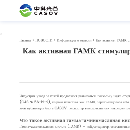
>
Главная
>
НОВОСТИ
>
Информация о отрасли
> Как активная ГАМК сти
Как активная ГАМК стимулиру
Индустрия ухода за кожей продолжает развиваться, поскольку наука от
(CAS № 56-12-2),
широко известная как ГАМК, зарекомендовала себя 
этой публикации блога
CASOV
, экспортер высокоактивных ингредиенто
Что такое активная гамма-аминомасляная кис
Гамма-аминомасляная кислота (ГАМК) — нейромедиатор, естественным о