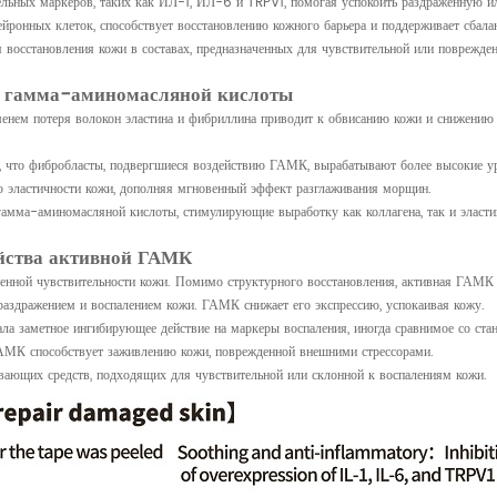
ельных маркеров, таких как ИЛ-1, ИЛ-6 и TRPV1, помогая успокоить раздраженную 
йронных клеток, способствует восстановлению кожного барьера и поддерживает сбала
восстановления кожи в составах, предназначенных для чувствительной или поврежде
й гамма-аминомасляной кислоты
енем потеря волокон эластина и фибриллина приводит к обвисанию кожи и снижению 
, что фибробласты, подвергшиеся воздействию ГАМК, вырабатывают более высокие ур
ю эластичности кожи, дополняя мгновенный эффект разглаживания морщин.
гамма-аминомасляной кислоты, стимулирующие выработку как коллагена, так и эласти
йства активной ГАМК
нной чувствительности кожи. Помимо структурного восстановления, активная ГАМК 
раздражением и воспалением кожи. ГАМК снижает его экспрессию, успокаивая кожу.
а заметное ингибирующее действие на маркеры воспаления, иногда сравнимое со ста
АМК способствует заживлению кожи, поврежденной внешними стрессорами.
ающих средств, подходящих для чувствительной или склонной к воспалениям кожи.