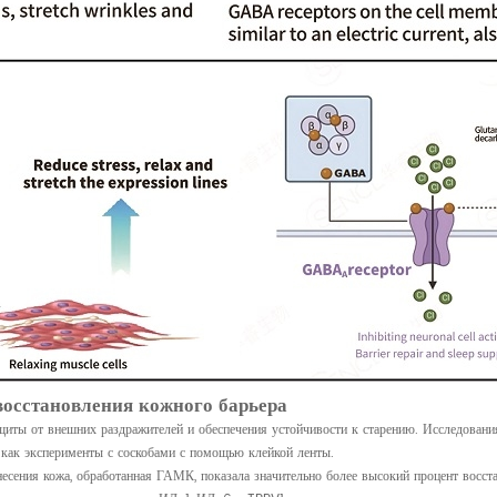
осстановления кожного барьера
иты от внешних раздражителей и обеспечения устойчивости к старению. Исследовани
х как эксперименты с соскобами с помощью клейкой ленты.
несения кожа, обработанная ГАМК, показала значительно более высокий процент восст