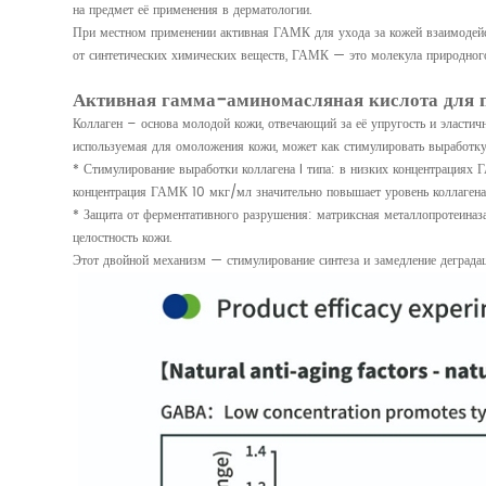
на предмет её применения в дерматологии.
При местном применении активная ГАМК для ухода за кожей взаимодейст
от синтетических химических веществ, ГАМК — это молекула природного 
Активная гамма-аминомасляная кислота для 
Коллаген – основа молодой кожи, отвечающий за её упругость и эластич
используемая для омоложения кожи, может как стимулировать выработку 
* Стимулирование выработки коллагена I типа: в низких концентрациях 
концентрация ГАМК 10 мкг/мл значительно повышает уровень коллагена
* Защита от ферментативного разрушения: матриксная металлопротеин
целостность кожи.
Этот двойной механизм — стимулирование синтеза и замедление деграда