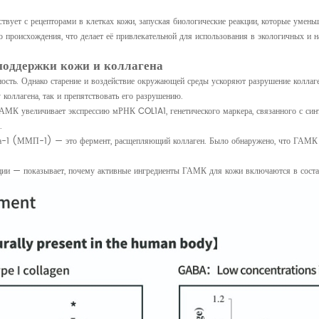
вует с рецепторами в клетках кожи, запуская биологические реакции, которые умен
происхождения, что делает её привлекательной для использования в экологичных и н
поддержки кожи и коллагена
ность. Однако старение и воздействие окружающей среды ускоряют разрушение коллаге
коллагена, так и препятствовать его разрушению.
ГАМК увеличивает экспрессию мРНК COL1A1, генетического маркера, связанного с син
.
аза-1 (ММП-1) — это фермент, расщепляющий коллаген. Было обнаружено, что ГАМК
ции — показывает, почему активные ингредиенты ГАМК для кожи включаются в состав