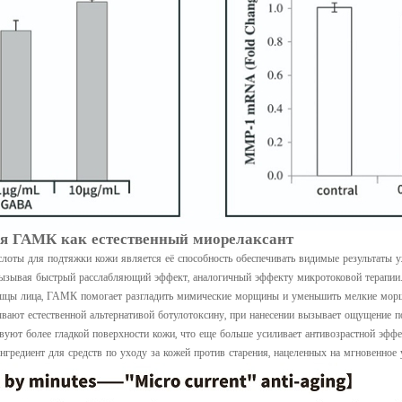
я ГАМК как естественный миорелаксант
лоты для подтяжки кожи является её способность обеспечивать видимые результаты
 вызывая быстрый расслабляющий эффект, аналогичный эффекту микротоковой терапии
ышцы лица, ГАМК помогает разгладить мимические морщины и уменьшить мелкие мор
ют естественной альтернативой ботулотоксину, при нанесении вызывает ощущение пок
вуют более гладкой поверхности кожи, что еще больше усиливает антивозрастной эффе
едиент для средств по уходу за кожей против старения, нацеленных на мгновенное у