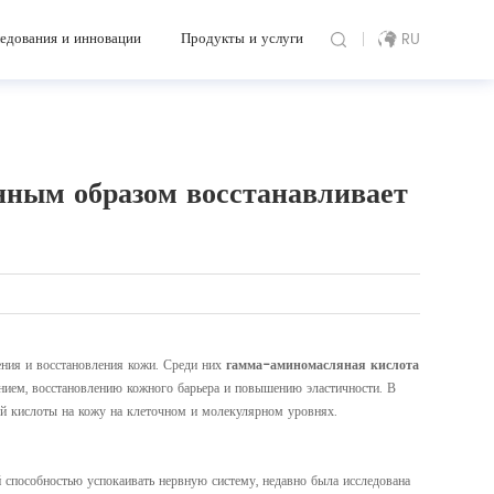
едования и инновации
Продукты и услуги
RU
нным образом восстанавливает
ения и восстановления кожи. Среди них
гамма-аминомасляная кислота
нием, восстановлению кожного барьера и повышению эластичности. В
ой кислоты на кожу на клеточном и молекулярном уровнях.
способностью успокаивать нервную систему, недавно была исследована