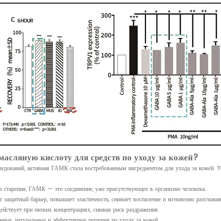
асляную кислоту для средств по уходу за кожей?
едований, активная ГАМК стала востребованным ингредиентом для ухода за кожей. Ун
ив старения, ГАМК — это соединение, уже присутствующее в организме человека.
ет защитный барьер, повышает эластичность, снимает воспаление и мгновенно разглаж
йствует при низких концентрациях, снижая риск раздражения.
анные, натуральные и эффективные решения по уходу за кожей.