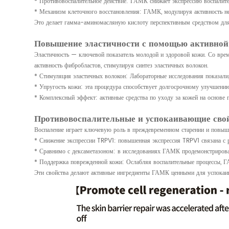
* Противовоспалительное действие: ГАМК снижает экспрессию воспалит
* Механизм клеточного восстановления: ГАМК, модулируя активность не
Это делает гамма-аминомасляную кислоту перспективным средством для 
Повышение эластичности с помощью активно
Эластичность — ключевой показатель молодой и здоровой кожи. Со врем
активность фибробластов, стимулируя синтез эластичных волокон.
* Стимуляция эластичных волокон: Лабораторные исследования показали
* Упругость кожи: эта процедура способствует долгосрочному улучшени
* Комплексный эффект: активные средства по уходу за кожей на основе 
Противовоспалительные и успокаивающие сво
Воспаление играет ключевую роль в преждевременном старении и повыше
* Снижение экспрессии TRPV1: повышенная экспрессия TRPV1 связана с 
* Сравнимо с дексаметазоном: в исследованиях ГАМК продемонстрировал
* Поддержка поврежденной кожи: Ослабляя воспалительные процессы, Г
Эти свойства делают активные ингредиенты ГАМК ценными для успокаив