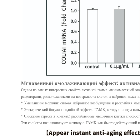
Мгновенный омолаживающий эффект: активна
Одним из самых интересных свойств активной гамма-аминомасляной кис
рецепторами, расположенными на поверхности клеток и нейронов кожи,
* Уменьшение морщин: снижая нейронное возбуждение и расслабляя м
* Электрический ботулиноподобный эффект: ГАМК, которую иногда называ
* Снижение стресса в клетках: расслабленные мышечные клетки способст
Эти свойства позиционируют активную ГАМК как быстродействующий ингр