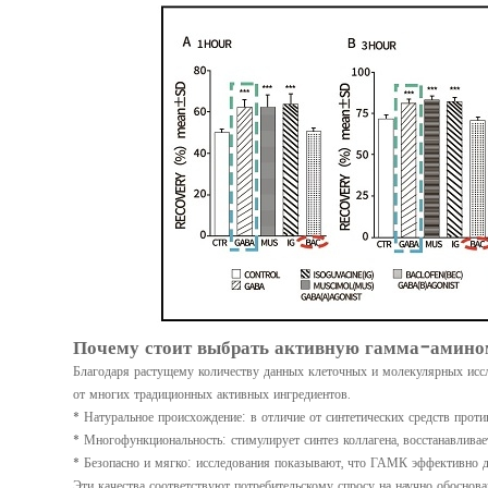
Почему стоит выбрать активную гамма-амином
Благодаря растущему количеству данных клеточных и молекулярных иссл
от многих традиционных активных ингредиентов.
* Натуральное происхождение: в отличие от синтетических средств прот
* Многофункциональность: стимулирует синтез коллагена, восстанавлива
* Безопасно и мягко: исследования показывают, что ГАМК эффективно де
Эти качества соответствуют потребительскому спросу на научно обоснов