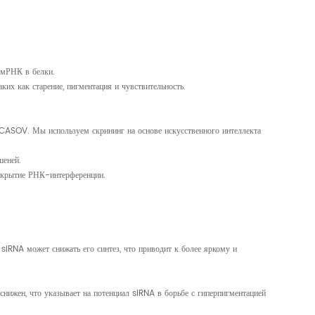
 мРНК в белки.
их как старение, пигментация и чувствительность.
CASOV. Мы используем скрининг на основе искусственного интеллекта
шеней.
открытие РНК-интерференции.
 siRNA может снижать его синтез, что приводит к более яркому и
нижен, что указывает на потенциал siRNA в борьбе с гиперпигментацией