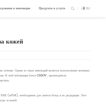
едования и инновации
Продукты и услуги
RU
за кожей
ам лечения. Одним из таких инноваций является использование активных
жи. В этой публикации блога
CASOV
, производитель
ществах.
 РНК (мРНК), необходимые для синтеза белка, и их деградации. Этот
оде за кожей.