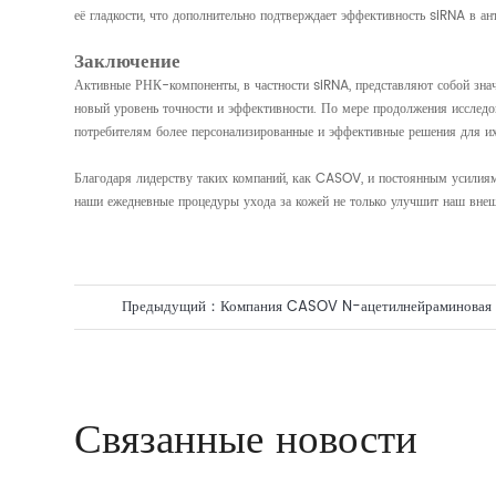
её гладкости, что дополнительно подтверждает эффективность siRNA в ан
Заключение
Активные РНК-компоненты, в частности siRNA, представляют собой значи
новый уровень точности и эффективности. По мере продолжения исследов
потребителям более персонализированные и эффективные решения для и
Благодаря лидерству таких компаний, как CASOV, и постоянным усилиям
наши ежедневные процедуры ухода за кожей не только улучшит наш внеш
Предыдущий：
Компания CASOV N-ацетилнейраминовая к
по совместному предприятию OIGTTALGENE.AI siRNA по
награду за инновации!
Связанные новости