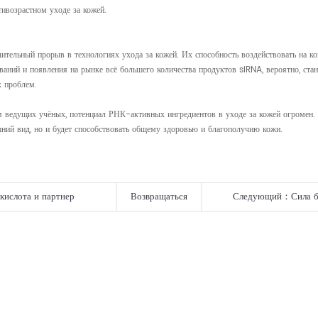
тивозрастном уходе за кожей.
тельный прорыв в технологиях ухода за кожей. Их способность воздействовать на кон
аний и появления на рынке всё большего количества продуктов siRNA, вероятно, ста
х проблем.
 ведущих учёных, потенциал РНК-активных ингредиентов в уходе за кожей огромен. 
ний вид, но и будет способствовать общему здоровью и благополучию кожи.
ислота и партнер
Возвращаться
Следующий：
Сила б
лучили двойную