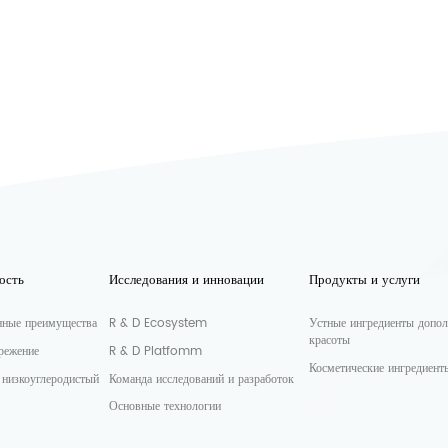
ость
Исследования и инновации
Продукты и услуги
нные преимущества
R & D Ecosystem
Устные ингредиенты допол
красоты
режение
R & D Platfomm
Косметические ингредиент
 низкоуглеродистый
Команда исследований и разработок
Основные технологии