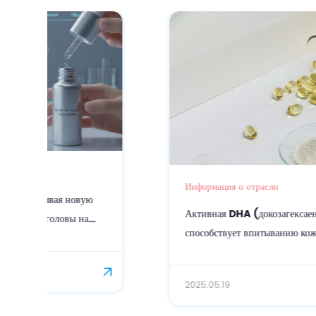
Информация о отрасли
Активная DHA (докозагексаеновая кислота)
способствует впитыванию кожей
2025.05.19