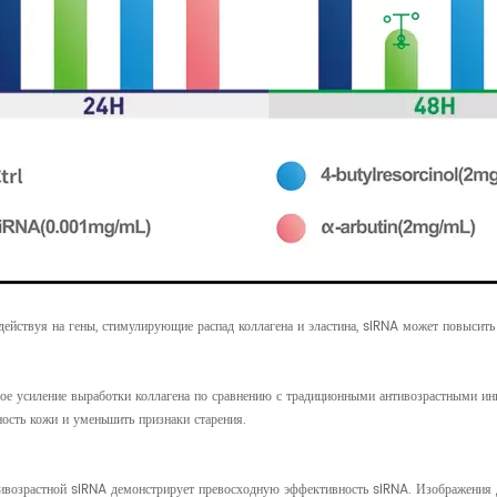
действуя на гены, стимулирующие распад коллагена и эластина, siRNA может повысит
ное усиление выработки коллагена по сравнению с традиционными антивозрастными инг
ость кожи и уменьшить признаки старения.
антивозрастной siRNA демонстрирует превосходную эффективность siRNA. Изображени