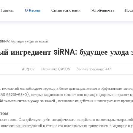
Главная
О Касове
Связаться с нами
Устойчивость
Иссл
iRNA: будущее ухода за кожей
й ингредиент siRNA: будущее ухода 
Aug 07
Источник: CASOV
Умный просмотр: 417
ых технологий мы наблюдаем переход к более целенаправленным и эффективным метод
S 63231-63-0), которые кардинально меняют наш подход к здоровью и красоте ко
NA-компонентов в уходе за кожей
, механизме их действия и потенциальных преиму
нтом
сти генов. Она действует путём специфического воздействия на молекулы матричной
интенсивных исследований в связи с его потенциальным применением в медицине и ух