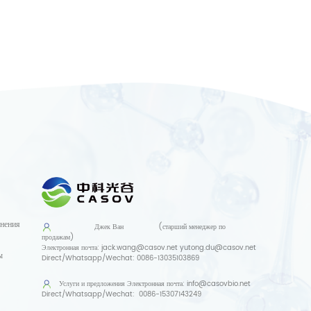
нения
Джек Ван
(старший менеджер по
продажам)
Электронная почта:
jack.wang@casov.net
yutong.du@casov.net
ы
Direct/Whatsapp/Wechat:
0086-13035103869
Услуги и предложения
Электронная почта:
info@casovbio.net
Direct/Whatsapp/Wechat:
0086-15307143249