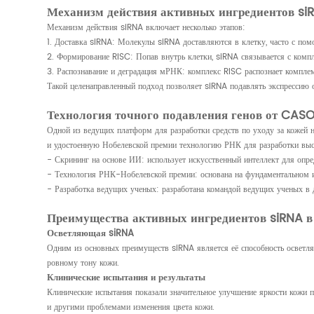
Механизм действия активных ингредиентов si
Механизм действия siRNA включает несколько этапов:
1. Доставка siRNA: Молекулы siRNA доставляются в клетку, часто с пом
2. Формирование RISC: Попав внутрь клетки, siRNA связывается с ком
3. Распознавание и деградация мРНК: комплекс RISC распознает компле
Такой целенаправленный подход позволяет siRNA подавлять экспрессию о
Технология точного подавления генов от CAS
Одной из ведущих платформ для разработки средств по уходу за кожей
и удостоенную Нобелевской премии технологию РНК для разработки выс
- Скрининг на основе ИИ: использует искусственный интеллект для опр
- Технология РНК-Нобелевской премии: основана на фундаментальном и
- Разработка ведущих ученых: разработана командой ведущих ученых в д
Преимущества активных ингредиентов siRNA в 
Осветляющая siRNA
Одним из основных преимуществ siRNA является её способность осветлят
ровному тону кожи.
Клинические испытания и результаты
Клинические испытания показали значительное улучшение яркости кожи п
и другими проблемами изменения цвета кожи.