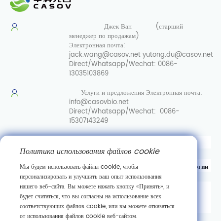
Джек Ван
(старший
менеджер по продажам)
Электронная почта:
jack.wang@casov.net
yutong.du@casov.net
Direct/Whatsapp/Wechat:
0086-
13035103869
Услуги и предложения
Электронная почта:
info@casovbio.net
Direct/Whatsapp/Wechat:
0086-
15307143249
Вот перевод на русский язык:
Политика использования файлов cookie
Уханьский центр инноваций в области синтетической биологии
Мы будем использовать файлы cookie, чтобы
персонализировать и улучшить ваш опыт использования
нашего веб-сайта. Вы можете нажать кнопку «Принять», и
д. 89, 3-я улица Гаокэюань,
будет считаться, что вы согласны на использование всех
район развития новых технологий Дунху,
соответствующих файлов cookie, или вы можете отказаться
г. Ухань, провинция Хубэй
от использования файлов cookie веб-сайтом.