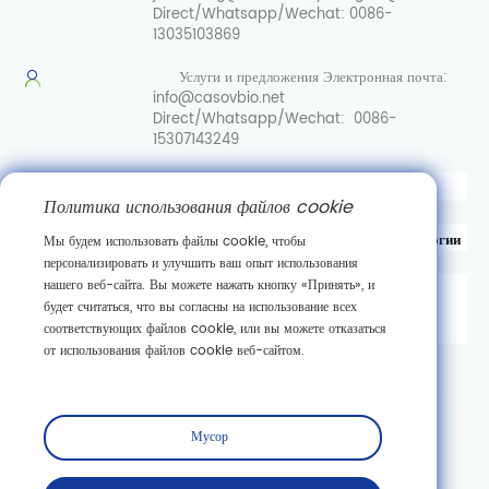
Direct/Whatsapp/Wechat:
0086-
13035103869
Услуги и предложения
Электронная почта:
info@casovbio.net
Direct/Whatsapp/Wechat:
0086-
15307143249
Вот перевод на русский язык:
Политика использования файлов cookie
Уханьский центр инноваций в области синтетической биологии
Мы будем использовать файлы cookie, чтобы
персонализировать и улучшить ваш опыт использования
нашего веб-сайта. Вы можете нажать кнопку «Принять», и
д. 89, 3-я улица Гаокэюань,
будет считаться, что вы согласны на использование всех
район развития новых технологий Дунху,
соответствующих файлов cookie, или вы можете отказаться
г. Ухань, провинция Хубэй
от использования файлов cookie веб-сайтом.
Подписаться
Мусор