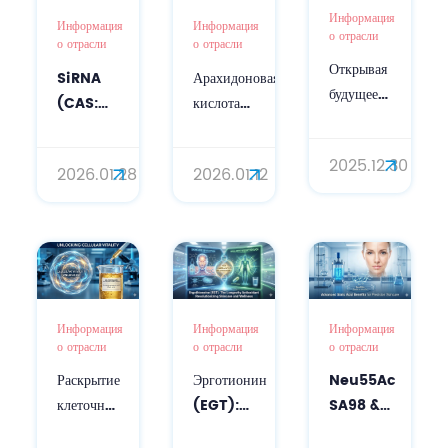
Информация
Информация
Информация
о отрасли
о отрасли
о отрасли
Открывая
SiRNA
Арахидоновая
будущее
(CAS:
кислота
высокоточной
63231-
(АРА):
косметологии:
63-0):
биоинженерная
2025.12.30
высокочистая
2026.01.28
2026.01.12
Открывая
основа
siRNA
новую
для
(CAS:
эру
укрепления
63231-
точного
кожного
63-0)
ухода за
барьера.
для
кожей и
целенаправленного
кожей
Информация
Информация
Информация
ухода за
о отрасли
о отрасли
о отрасли
головы на
кожей и
генетическом
Раскрытие
Neu55Ac
Эрготионин
волосами.
уровне
клеточной
SA98 &
(EGT):
жизненной
SA10%:
антиоксидант