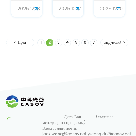
силы: N-
Усовершенствован
долголетия,
2025.12.18
2025.12.10
2025.12.17
ацетилнейраминовая
преимущества
совершающий
кислота
сиаловой
революцию
(сиаловая
кислоты
в уходе за
кислота)
для
кожей и
в
точного
здоровье.
Пред.
1
2
3
4
5
6
7
следующий
высокоэффективных
ухода за
антивозрастных
кожей.
формулах
Джек Ван
(старший
менеджер по продажам)
Электронная почта:
jack.wang@casov.net
yutong.du@casov.net