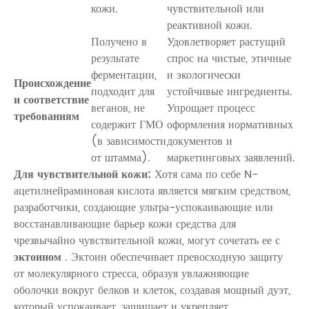
кожи.
чувствительной или
реактивной кожи.
Получено в
Удовлетворяет растущий
результате
спрос на чистые, этичные
ферментации,
и экологически
Происхождение
подходит для
устойчивые ингредиенты.
и соответствие
веганов, не
Упрощает процесс
требованиям
содержит ГМО
оформления нормативных
(в зависимости
документов и
от штамма).
маркетинговых заявлений.
Для чувствительной кожи:
Хотя сама по себе
N-
ацетилнейраминовая кислота
является мягким средством,
разработчики, создающие ультра-успокаивающие или
восстанавливающие барьер кожи средства для
чрезвычайно чувствительной кожи, могут сочетать ее с
эктоином
. Эктоин обеспечивает превосходную защиту
от молекулярного стресса, образуя увлажняющие
оболочки вокруг белков и клеток, создавая мощный дуэт,
который успокаивает, защищает и укрепляет