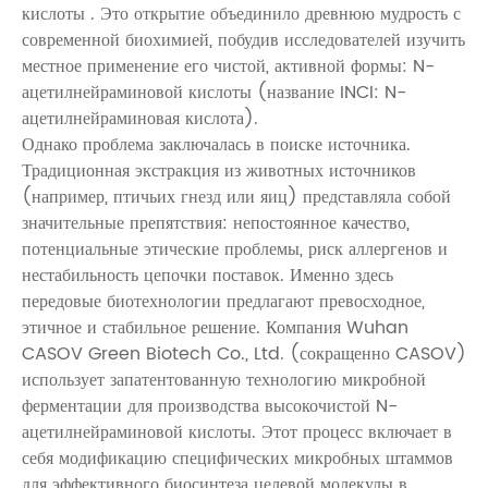
кислоты
. Это открытие объединило древнюю мудрость с
современной биохимией, побудив исследователей изучить
местное применение его чистой, активной формы:
N-
ацетилнейраминовой кислоты
(название INCI: N-
ацетилнейраминовая кислота).
Однако проблема заключалась в поиске источника.
Традиционная экстракция из животных источников
(например, птичьих гнезд или яиц) представляла собой
значительные препятствия: непостоянное качество,
потенциальные этические проблемы, риск аллергенов и
нестабильность цепочки поставок. Именно здесь
передовые биотехнологии предлагают превосходное,
этичное и стабильное решение. Компания
Wuhan
CASOV Green Biotech Co., Ltd.
(сокращенно CASOV)
использует запатентованную
технологию микробной
ферментации
для производства высокочистой N-
ацетилнейраминовой кислоты. Этот процесс включает в
себя модификацию специфических микробных штаммов
для эффективного биосинтеза целевой молекулы в