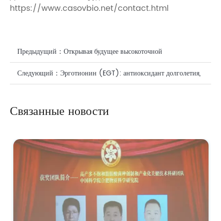
https://www.casovbio.net/contact.html
Предыдущий：
Открывая будущее высокоточной
косметологии: высокочистая siRNA (CAS: 63231-63-0) для
Следующий：
Эрготионин (EGT): антиоксидант долголетия,
целенаправленного ухода за кожей и волосами.
совершающий революцию в уходе за кожей и здоровье.
Связанные новости