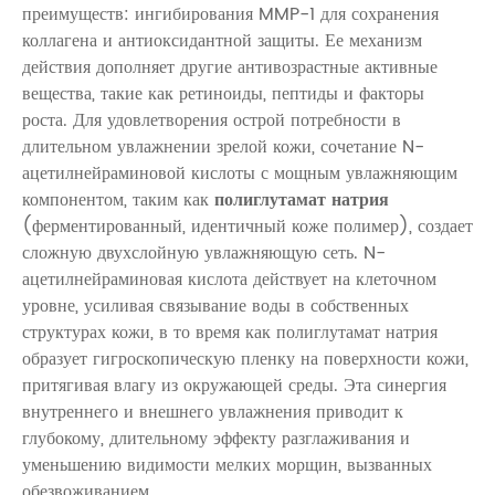
преимуществ: ингибирования MMP-1 для сохранения
коллагена и антиоксидантной защиты. Ее механизм
действия дополняет другие антивозрастные активные
вещества, такие как ретиноиды, пептиды и факторы
роста. Для удовлетворения острой потребности в
длительном увлажнении зрелой кожи, сочетание N-
ацетилнейраминовой кислоты с мощным увлажняющим
компонентом, таким как
полиглутамат натрия
(ферментированный, идентичный коже полимер), создает
сложную двухслойную увлажняющую сеть. N-
ацетилнейраминовая кислота действует на клеточном
уровне, усиливая связывание воды в собственных
структурах кожи, в то время как полиглутамат натрия
образует гигроскопическую пленку на поверхности кожи,
притягивая влагу из окружающей среды. Эта синергия
внутреннего и внешнего увлажнения приводит к
глубокому, длительному эффекту разглаживания и
уменьшению видимости мелких морщин, вызванных
обезвоживанием.