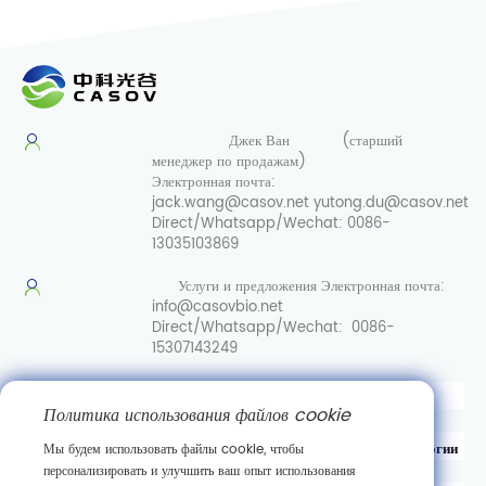
Джек Ван
(старший
менеджер по продажам)
Электронная почта:
jack.wang@casov.net
yutong.du@casov.net
Direct/Whatsapp/Wechat:
0086-
13035103869
Услуги и предложения
Электронная почта:
info@casovbio.net
Direct/Whatsapp/Wechat:
0086-
15307143249
Вот перевод на русский язык:
Политика использования файлов cookie
Уханьский центр инноваций в области синтетической биологии
Мы будем использовать файлы cookie, чтобы
персонализировать и улучшить ваш опыт использования