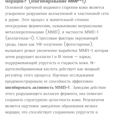
морщин? (Ингибирование MMP-1)
Основной причиной видимого старения кожи является
ускоренное разрушение коллагеновой и эластиновой сети
в дерме. Этот процесс в значительной степени
опосредован ферментами, называемыми матриксными
металлопротеиназами (ММП), в частности ММП-1
(коллагеназа-1). Стрессовые факторы окружающей
среды, такие как УФ-излучение (фотостарение),
вызывают резкое увеличение выработки ММП-1, которая
затем разрушает коллаген I и III типов — каркас,
поддерживающий упругость и гладкость кожи.
N-
ацетилнейраминовая кислота
действует как мощный
регулятор этого процесса. Научные исследования
продемонстрировали ее способность эффективно
ингибировать активность ММП-1
. Замедляя действие
этого разрушающего коллаген фермента, она помогает
сохранить структурную целостность кожи. Результатом
является ощутимое замедление образования мелких
морщин, что способствует сохранению упругости и