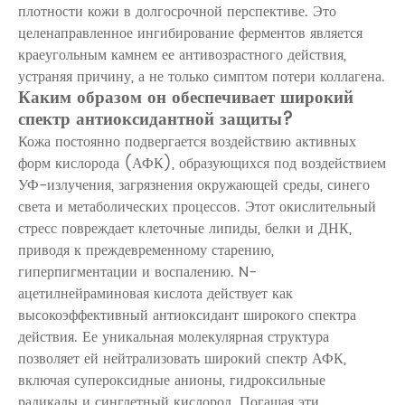
плотности кожи в долгосрочной перспективе. Это
целенаправленное ингибирование ферментов является
краеугольным камнем ее антивозрастного действия,
устраняя причину, а не только симптом потери коллагена.
Каким образом он обеспечивает широкий
спектр антиоксидантной защиты?
Кожа постоянно подвергается воздействию активных
форм кислорода (АФК), образующихся под воздействием
УФ-излучения, загрязнения окружающей среды, синего
света и метаболических процессов. Этот окислительный
стресс повреждает клеточные липиды, белки и ДНК,
приводя к преждевременному старению,
гиперпигментации и воспалению.
N-
ацетилнейраминовая кислота
действует как
высокоэффективный антиоксидант широкого спектра
действия. Ее уникальная молекулярная структура
позволяет ей нейтрализовать широкий спектр АФК,
включая супероксидные анионы, гидроксильные
радикалы и синглетный кислород. Погашая эти