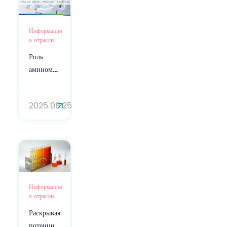
Информация
о отрасли
Роль
аминомасляной
кислоты
(ГАМК)
2025.08.25
в уходе за
кожей:
натуральное
решение
против
старения
Информация
о отрасли
Раскрывая
потенциал