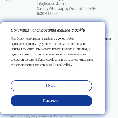
info@casovbio.net
Direct/Whatsapp/Wechat:
0086-
15307143249
Вот перевод на русский язык:
Политика использования файлов cookie
Уханьский центр инноваций в области синтетической биологии
Мы будем использовать файлы cookie, чтобы
персонализировать и улучшить ваш опыт использования
нашего веб-сайта. Вы можете нажать кнопку «Принять», и
д. 89, 3-я улица Гаокэюань,
будет считаться, что вы согласны на использование всех
район развития новых технологий Дунху,
соответствующих файлов cookie, или вы можете отказаться
г. Ухань, провинция Хубэй
от использования файлов cookie веб-сайтом.
Подписаться
Мусор
Принимать
Copyright © Wuhan Casov Green Biotech Co., Ltd. Все права
защищены.
Политика конфиденциальности
Карта сайта