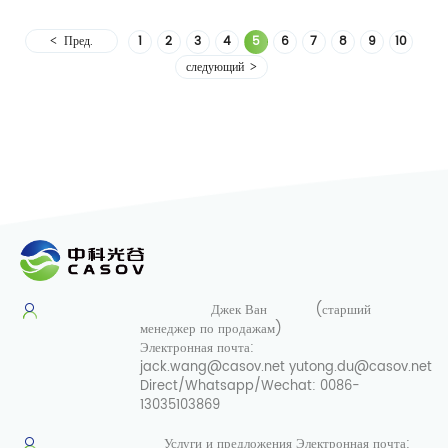
сиаловой
кислоты
Пред.
1
2
3
4
5
6
7
8
9
10
для
следующий
красоты
Джек Ван
(старший
менеджер по продажам)
Электронная почта:
jack.wang@casov.net
yutong.du@casov.net
Direct/Whatsapp/Wechat:
0086-
13035103869
Услуги и предложения
Электронная почта: