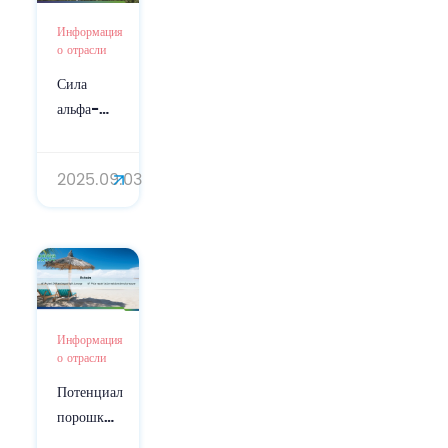
Информация
о отрасли
Сила
альфа-
бисаболола
для кожи
2025.09.03
(номер
CAS:
23089-
26-1):
подробное
руководство
Информация
о отрасли
Потенциал
порошка
эктоина