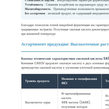
Стабильность партий
: контролируемые параметры ферментации 
Устойчивость
: Снижение воздействия на окружающую среду по с
Масштабируемость
: Производственные возможности промышленн
Без аллергенов
: веганский продукт, не содержащий ингредиенто
Благодаря технологии точной микробной ферментации мы гарантируе
традиционные экстракты. Полученная сиаловая кислота демонстрирует
при комнатной температуре.
Ассортимент продукции: Высокоточные раст
Каковы технические характеристики сиаловой кислоты SA
Компания CASOV предлагает сиаловую кислоту в двух основных форм
преимущества сиаловой кислоты в улучшении клеточной коммуникаци
Название и спецификация
Уровень продукта
Те
INCI
N-ацетилнейраминовая
Ис
кислота
со
Высокочистое сырье
98% чистоты (SA98),
по
полученная методом