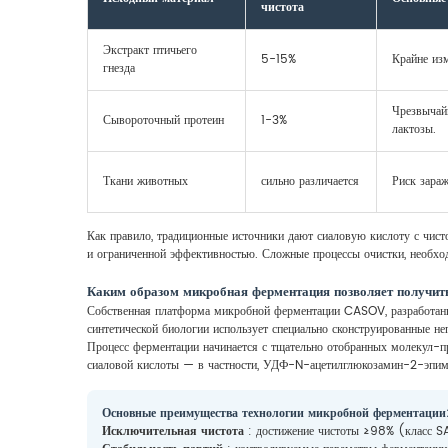
чистота
Экстракт птичьего
5-15%
Крайне изм
гнезда
Чрезвычайн
Сывороточный протеин
1-3%
лактозы.
Ткани животных
сильно различается
Риск зараж
Как правило, традиционные источники дают сиаловую кислоту с чисто
и ограниченной эффективностью. Сложные процессы очистки, необхо
Каким образом микробная ферментация позволяет получить
Собственная платформа микробной ферментации CASOV, разработанная
синтетической биологии использует специально сконструированные н
Процесс ферментации начинается с тщательно отобранных молекул-п
сиаловой кислоты — в частности, УДФ-N-ацетилглюкозамин-2-эпиме
Основные преимущества технологии микробной ферментации
Исключительная чистота
: достижение чистоты ≥98% (класс SA