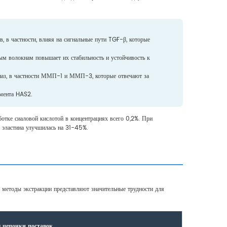
, в частности, влияя на сигнальные пути TGF-β, которые
ым волокнам повышает их стабильность и устойчивость к
иназ, в частности ММП-1 и ММП-3, которые отвечают за
рмента HAS2.
аботке сиаловой кислотой в концентрациях всего 0,2%. При
 эластина улучшилась на 31-45%.
е методы экстракции представляют значительные трудности для
 цепочки поставок