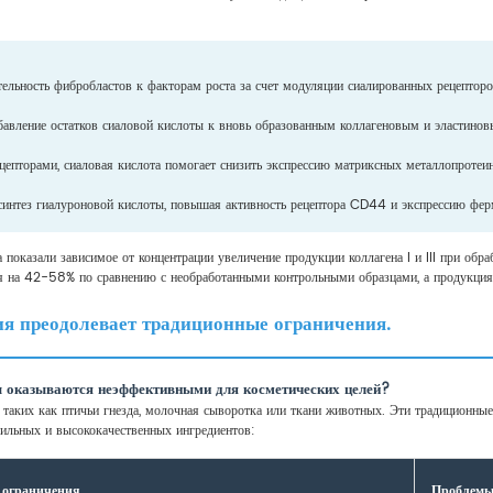
ельность фибробластов к факторам роста за счет модуляции сиалированных рецепторов
бавление остатков сиаловой кислоты к вновь образованным коллагеновым и эластинов
епторами, сиаловая кислота помогает снизить экспрессию матриксных металлопроте
 синтез гиалуроновой кислоты, повышая активность рецептора CD44 и экспрессию фе
 показали зависимое от концентрации увеличение продукции коллагена I и III при обр
я на 42-58% по сравнению с необработанными контрольными образцами, а продукция
я преодолевает традиционные ограничения.
ы оказываются неэффективными для косметических целей?
 таких как птичьи гнезда, молочная сыворотка или ткани животных. Эти традиционны
бильных и высококачественных ингредиентов:
 ограничения
Проблемы