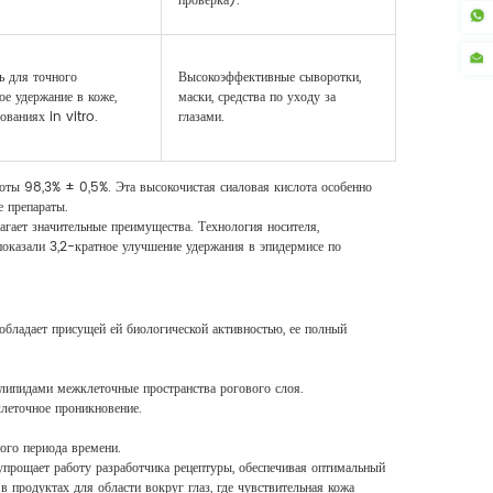
проверка).
ь для точного
Высокоэффективные сыворотки,
е удержание в коже,
маски, средства по уходу за
ованиях in vitro.
глазами.
ты 98,3% ± 0,5%. Эта высокочистая сиаловая кислота особенно
е препараты.
гает значительные преимущества. Технология носителя,
 показали 3,2-кратное улучшение удержания в эпидермисе по
обладает присущей ей биологической активностью, ее полный
 липидами межклеточные пространства рогового слоя.
леточное проникновение.
ого периода времени.
упрощает работу разработчика рецептуры, обеспечивая оптимальный
продуктах для области вокруг глаз, где чувствительная кожа