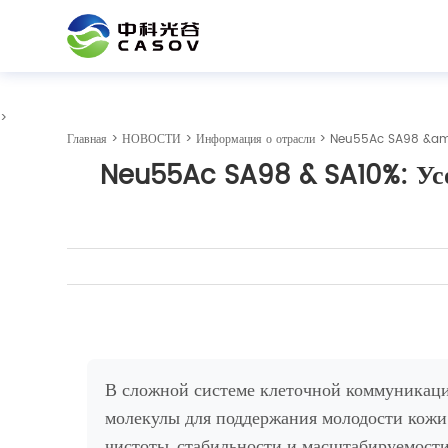
>
Главная
>
НОВОСТИ
>
Информация о отрасли
> Neu55Ac SA98 &amp; S
Neu55Ac SA98 & SA10%: Усо
В сложной системе клеточной коммуникац
молекулы для поддержания молодости кожи
чистоты, стабильности и масштабируемост