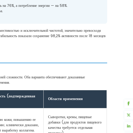
ь на 76%, а потребление энергии — на 58%.
а.
местимостью и исключительной чистотой, значительно превосходя
табильность показали сохранение 98,2% активности после 18 месяцев
ней сложности. Оба варианта обеспечивают доказанные
енения.
сть (подтвержденная
Области применения
Сыворотки, кремы, пищевые
ию кожи, повышению ее
добавки (для продуктов пищевого
ию; клинически доказано,
качества требуется отдельная
т выработку коллагена.