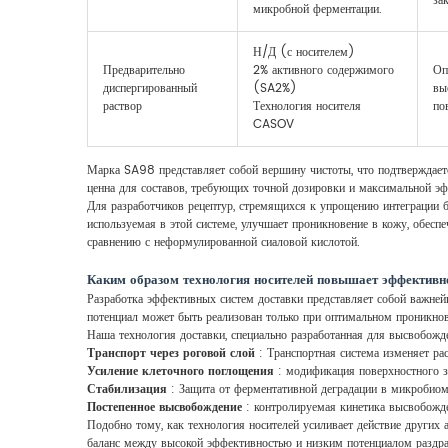
за
микробной ферментации.
Н/Д (с носителем)
Предварительно
2% активного содержимого
Оп
диспергированный
(SA2%)
вы
раствор
Технология носителя
по
CASOV
Марка SA98 представляет собой вершину чистоты, что подтверждае
ценна для составов, требующих точной дозировки и максимальной эфф
Для разработчиков рецептур, стремящихся к упрощению интеграции б
используемая в этой системе, улучшает проникновение в кожу, обесп
сравнению с неформулированной сиаловой кислотой.
Каким образом технология носителей повышает эффективн
Разработка эффективных систем доставки представляет собой важней
потенциал может быть реализован только при оптимальном проникнов
Наша технология доставки, специально разработанная для высвобожде
Транспорт через роговой слой
: Транспортная система изменяет ра
Усиление клеточного поглощения
: модификация поверхностного з
Стабилизация
: Защита от ферментативной деградации в микробиоме
Постепенное высвобождение
: контролируемая кинетика высвобожде
Подобно тому, как технология носителей усиливает действие других
баланс между высокой эффективностью и низким потенциалом раздраж