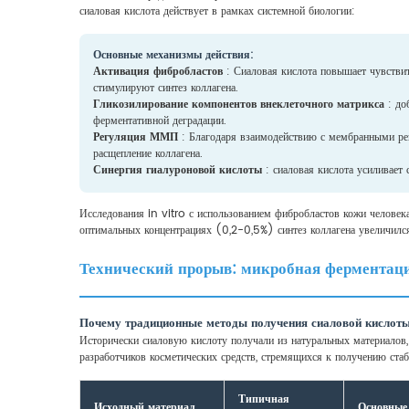
сиаловая кислота действует в рамках системной биологии:
Основные механизмы действия:
Активация фибробластов
: Сиаловая кислота повышает чувствит
стимулируют синтез коллагена.
Гликозилирование компонентов внеклеточного матрикса
: до
ферментативной деградации.
Регуляция ММП
: Благодаря взаимодействию с мембранными рец
расщепление коллагена.
Синергия гиалуроновой кислоты
: сиаловая кислота усиливает
Исследования in vitro с использованием фибробластов кожи человека
оптимальных концентрациях (0,2-0,5%) синтез коллагена увеличилс
Технический прорыв: микробная ферментаци
Почему традиционные методы получения сиаловой кислот
Исторически сиаловую кислоту получали из натуральных материалов,
разработчиков косметических средств, стремящихся к получению ста
Типичная
Исходный материал
Основные