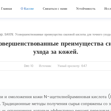
Главная
О Касове
Связаться с нами
Устойчивость
Иссл
A10%: Усовершенствованные преимущества сиаловой кислоты для точного ухода 
вершенствованные преимущества си
ухода за кожей.
Dec 10
Источник:
Умный просмотр: 647
ии и омоложения кожи N-ацетилнейраминовая кислота (
. Традиционные методы получения сырья сопряжены со 
и — ограничения, которые эффективно решает передовая