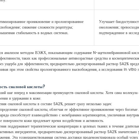
казу.
тимизированное проникновение и пролонгированное
Улучшает биодоступност
свобождение; снижение сложности рецептуры;
омоложения; превосходно
вышенная стабильность в водных системах.
подтвержденное в исслед
тся анализом методом ВЭЖХ, показывающим содержание N-ацетилнейраминовой кисло
ективности, таких как профессиональные антивозрастные средства и космецевтически
ез ущерба для эффективности, предварительно диспергированный раствор SA2% предла
ечивая при этом свойства пролонгированного высвобождения, а исследования in vitro
ость сиаловой кислоты?
ший шаг вперед в максимизации преимуществ сиаловой кислоты. Хотя сама молекула 
ении и удержании в коже.
ния сиаловой кислоты в составе SA2%, решает сразу несколько задач:
спределение сиаловой кислоты, облегчая ее эффективное проникновение через богатые
аряда способствует взаимодействию с мембранами кератиноцитов, увеличивая внутрик
 поверхности кожи продлевает время воздействия и активность.
ния поддерживает терапевтические концентрации в целевых тканях в течение длительн
 активных ингредиентов, предварительно диспергированный раствор SA2% значительно 
ения. Эта усовершенствованная система доставки продемонстрировала особый успех в 