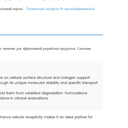
одуктовый портал:
Технический портфель N-ацетилнейраминовой
е значение для эффективной разработки продуктов. Сиаловая
ses on cellular surface structure and collagen support
ough its unique molecular stability and specific transport
ects them from oxidative degradation. Formulations
one in clinical evaluations.
hance cellular receptivity makes it an ideal partner for