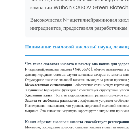
компании Wuhan CASOV Green Biotech C
Высокочистая N-ацетилнейраминовая кисл
ингредиентов, предоставляя разработчикам
Понимание сиаловой кислоты: наука, лежаща
Что такое сиаловая кислота и почему она важна для здоро
N-ацетилнейраминовая кислота (Neu55Ac), обычно называемая в кос
девятиуглеродным остовом служит концевым сахаром во многих глик
Структурное значение сиаловой кислоты выходит за рамки простого у
Межклеточная сигнализация
: обеспечение связи между кератиноц
Улучшение барьерной функции
: способствует структурной целост
Удержание влаги
: богатая гидроксильными группами структура соз
Защита от свободных радикалов
: эффективно устраняет свободны
Исследования показывают, что уровень эндогенной сиаловой кислоты
матрикса. Это снижение напрямую коррелирует с видимыми признака
Каким образом сиаловая кислота способствует регенераци
Механизм, посредством которого сиаловая кислота влияет на омоложе