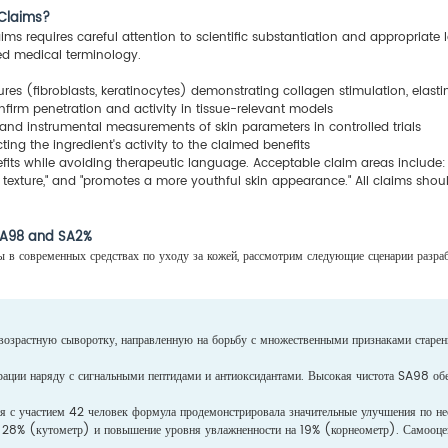
 Claims?
ms requires careful attention to scientific substantiation and appropriate l
ed medical terminology.
res (fibroblasts, keratinocytes) demonstrating collagen stimulation, elast
nfirm penetration and activity in tissue-relevant models
and instrumental measurements of skin parameters in controlled trials
cting the ingredient's activity to the claimed benefits
efits while avoiding therapeutic language. Acceptable claim areas include:
d texture," and "promotes a more youthful skin appearance." All claims sho
 SA98 and SA2%
 в современных средствах по уходу за кожей, рассмотрим следующие сценарии разра
озрастную сыворотку, направленную на борьбу с множественными признаками старени
ции наряду с сигнальными пептидами и антиоксидантами. Высокая чистота SA98 обесп
ния с участием 42 человек формула продемонстрировала значительные улучшения по 
 28% (кутометр) и повышение уровня увлажненности на 19% (корнеометр). Самооцен