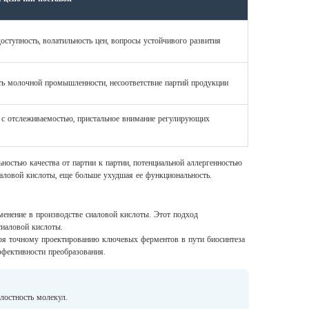
оступность, волатильность цен, вопросы устойчивого развития
ть молочной промышленности, несоответствие партий продукции
с отслеживаемостью, пристальное внимание регулирующих
ностью качества от партии к партии, потенциальной аллергенностью
аловой кислоты, еще больше ухудшая ее функциональность.
менение в производстве сиаловой кислоты. Этот подход
сиаловой кислоты.
аря точному проектированию ключевых ферментов в пути биосинтеза
фективности преобразования.
лостность молекул.