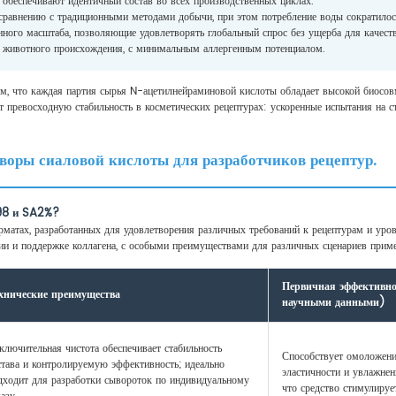
обеспечивают идентичный состав во всех производственных циклах.
равнению с традиционными методами добычи, при этом потребление воды сократилос
ого масштаба, позволяющие удовлетворять глобальный спрос без ущерба для качеств
в животного происхождения, с минимальным аллергенным потенциалом.
м, что каждая партия сырья N-ацетилнейраминовой кислоты обладает высокой биосов
 превосходную стабильность в косметических рецептурах: ускоренные испытания на с
воры сиаловой кислоты для разработчиков рецептур.
98 и SA2%?
атах, разработанных для удовлетворения различных требований к рецептурам и уров
и и поддержке коллагена, с особыми преимуществами для различных сценариев прим
Первичная эффективно
хнические преимущества
научными данными)
ключительная чистота обеспечивает стабильность
Способствует омоложен
става и контролируемую эффективность; идеально
эластичности и увлажнен
дходит для разработки сывороток по индивидуальному
что средство стимулируе