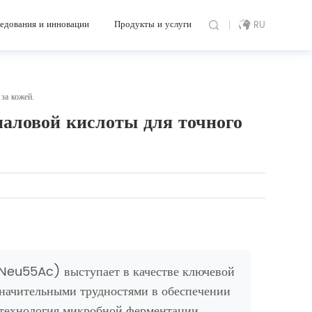
едования и инновации
Продукты и услуги
RU
за кожей.
аловой кислоты для точного
Neu55Ac) выступает в качестве ключевой
значительными трудностями в обеспечении
 технология микробной ферментации