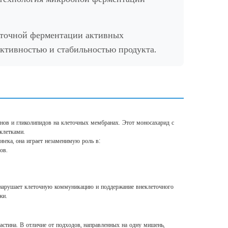
 точной ферментации активных
ективностью и стабильностью продукта.
нов и гликолипидов на клеточных мембранах. Этот моносахарид с
клетками.
века, она играет незаменимую роль в:
ов.
й нарушает клеточную коммуникацию и поддержание внеклеточного
жи.
астина. В отличие от подходов, направленных на одну мишень,