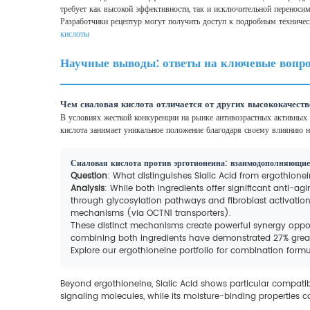
требует как высокой эффективности, так и исключительной переносим
Разработчики рецептур могут получить доступ к подробным техниче
кислоты
Научные выводы: ответы на ключевые вопро
Чем сиаловая кислота отличается от других высококачест
В условиях жесткой конкуренции на рынке антивозрастных активных 
кислота занимает уникальное положение благодаря своему влиянию 
Сиаловая кислота против эрготионеина: взаимодополняющие
Question
: What distinguishes Sialic Acid from ergothion
Analysis
: While both ingredients offer significant anti-ag
through glycosylation pathways and fibroblast activation.
mechanisms (via OCTN1 transporters).
These distinct mechanisms create powerful synergy opport
combining both ingredients have demonstrated 27% greate
Explore our ergothioneine portfolio for combination form
Beyond ergothioneine, Sialic Acid shows particular compatibili
signaling molecules, while its moisture-binding properties