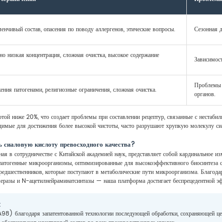
енчивый состав, опасения по поводу аллергенов, этические вопросы.
Сезонная д
о низкая концентрация, сложная очистка, высокое содержание
Зависимос
Проблемы 
ения патогенами, религиозные ограничения, сложная очистка.
органов.
той ниже 20%, что создает проблемы при составлении рецептур, связанные с нестабиль
димые для достижения более высокой чистоты, часто разрушают хрупкую молекулу си
 сиаловую кислоту превосходного качества?
 в сотрудничестве с Китайской академией наук, представляет собой кардинальное из
епатогенные микроорганизмы, оптимизированные для высокоэффективного биосинтеза 
редшественников, которые поступают в метаболические пути микроорганизма. Благод
разы и N-ацетилнейраминатсинтазы — наша платформа достигает беспрецедентной эф
:
98) благодаря запатентованной технологии последующей обработки, сохраняющей це