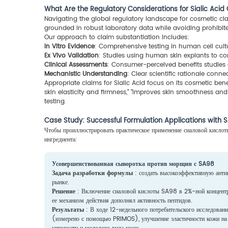
What Are the Regulatory Considerations for Sialic Acid
Navigating the global regulatory landscape for cosmetic clai
grounded in robust laboratory data while avoiding prohibit
Our approach to claim substantiation includes:
In Vitro Evidence
: Comprehensive testing in human cell cultu
Ex Vivo Validation
: Studies using human skin explants to co
Clinical Assessments
: Consumer-perceived benefits studies 
Mechanistic Understanding
: Clear scientific rationale conne
Appropriate claims for Sialic Acid focus on its cosmetic ben
skin elasticity and firmness," "improves skin smoothness an
testing.
Case Study: Successful Formulation Applications with
Чтобы проиллюстрировать практическое применение сиаловой кислоты
ингредиента:
Усовершенствованная сыворотка против морщин с SA98
Задача разработки формулы
: создать высокоэффективную антив
рынке.
Решение
: Включение сиаловой кислоты SA98 в 2%-ной концентра
ее механизм действия дополнял активность пептидов.
Результаты
: В ходе 12-недельного потребительского исследова
(измерено с помощью PRIMOS), улучшение эластичности кожи на