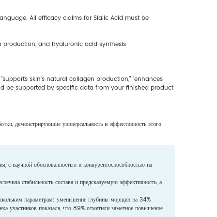
anguage. All efficacy claims for Sialic Acid must be
in production, and hyaluronic acid synthesis
 "supports skin's natural collagen production," "enhances
uld be supported by specific data from your finished product
ботки, демонстрирующие универсальность и эффективность этого
я, с научной обоснованностью и конкурентоспособностью на
ечила стабильность состава и предсказуемую эффективность, а
нескольким параметрам: уменьшение глубины морщин на 34%
ка участников показала, что 89% отметили заметное повышение