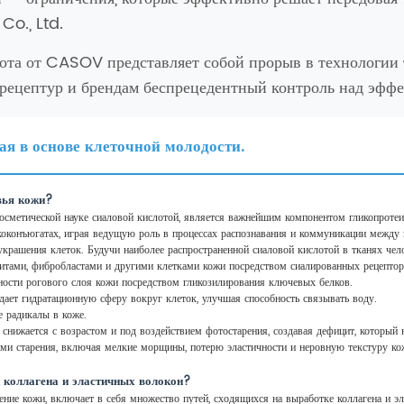
o., Ltd.
ота от CASOV представляет собой прорыв в технологии
 рецептур и брендам беспрецедентный контроль над эфф
я в основе клеточной молодости.
вья кожи?
метической науке сиаловой кислотой, является важнейшим компонентом гликопротеи
оконъюгатах, играя ведущую роль в процессах распознавания и коммуникации между 
крашения клеток. Будучи наиболее распространенной сиаловой кислотой в тканях чело
итами, фибробластами и другими клетками кожи посредством сиалированных рецептор
ности рогового слоя кожи посредством гликозилирования ключевых белков.
дает гидратационную сферу вокруг клеток, улучшая способность связывать воду.
е радикалы в коже.
 снижается с возрастом и под воздействием фотостарения, создавая дефицит, которы
ми старения, включая мелкие морщины, потерю эластичности и неровную текстуру ко
и коллагена и эластичных волокон?
ние кожи, включает в себя множество путей, сходящихся на выработке коллагена и эл