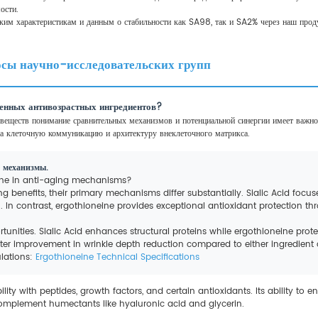
ости.
ским характеристикам и данным о стабильности как SA98, так и SA2% через наш пр
сы научно-исследовательских групп
венных антивозрастных ингредиентов?
веществ понимание сравнительных механизмов и потенциальной синергии имеет важно
на клеточную коммуникацию и архитектуру внеклеточного матрикса.
 механизмы.
eine in anti-aging mechanisms?
ing benefits, their primary mechanisms differ substantially. Sialic Acid focu
 In contrast, ergothioneine provides exceptional antioxidant protection thr
unities. Sialic Acid enhances structural proteins while ergothioneine prot
r improvement in wrinkle depth reduction compared to either ingredient al
ulations:
Ergothioneine Technical Specifications
ty with peptides, growth factors, and certain antioxidants. Its ability to en
 complement humectants like hyaluronic acid and glycerin.