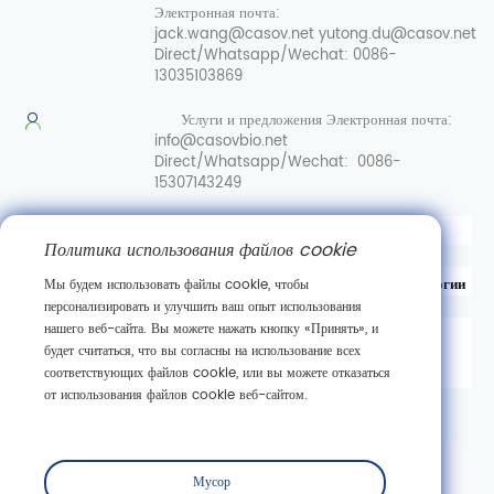
Электронная почта:
jack.wang@casov.net
yutong.du@casov.net
Direct/Whatsapp/Wechat:
0086-
13035103869
Услуги и предложения
Электронная почта:
info@casovbio.net
Direct/Whatsapp/Wechat:
0086-
15307143249
Вот перевод на русский язык:
Политика использования файлов cookie
Уханьский центр инноваций в области синтетической биологии
Мы будем использовать файлы cookie, чтобы
персонализировать и улучшить ваш опыт использования
нашего веб-сайта. Вы можете нажать кнопку «Принять», и
д. 89, 3-я улица Гаокэюань,
будет считаться, что вы согласны на использование всех
район развития новых технологий Дунху,
соответствующих файлов cookie, или вы можете отказаться
г. Ухань, провинция Хубэй
от использования файлов cookie веб-сайтом.
Подписаться
Мусор