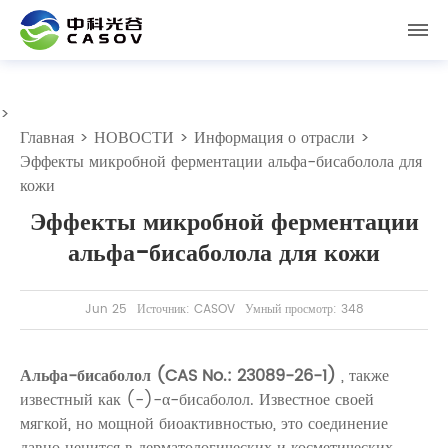
>
Главная
>
НОВОСТИ
>
Информация о отрасли
>
Эффекты микробной ферментации альфа-бисаболола для
кожи
Эффекты микробной ферментации
альфа-бисаболола для кожи
Jun 25
Источник: CASOV
Умный просмотр: 348
Альфа-бисаболол (CAS No.: 23089-26-1)
, также
известный как (-)-α-бисаболол. Известное своей
мягкой, но мощной биоактивностью, это соединение
давно ценится в дерматологических и косметических