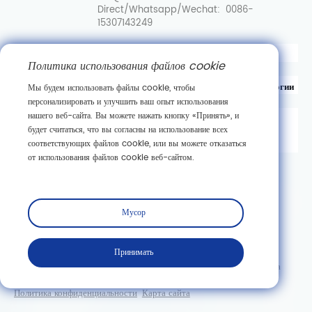
Direct/Whatsapp/Wechat:
0086-
15307143249
Вот перевод на русский язык:
Политика использования файлов cookie
Уханьский центр инноваций в области синтетической биологии
Мы будем использовать файлы cookie, чтобы
персонализировать и улучшить ваш опыт использования
нашего веб-сайта. Вы можете нажать кнопку «Принять», и
д. 89, 3-я улица Гаокэюань,
будет считаться, что вы согласны на использование всех
район развития новых технологий Дунху,
соответствующих файлов cookie, или вы можете отказаться
г. Ухань, провинция Хубэй
от использования файлов cookie веб-сайтом.
Подписаться
Мусор
Принимать
Copyright © Wuhan Casov Green Biotech Co., Ltd. Все права
защищены.
Политика конфиденциальности
Карта сайта