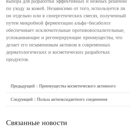
выбора для разработки эффективных и нежных решений
по уходу за кожей. Независимо от того, используется ли
он отдельно или в синергетических смесях, полученный
путем микробной ферментации альфа-бисаболол
обеспечивает исключительные противовоспалительные,
успокаивающие и регенерирующие преимущества, что
делает его незаменимым активом в современных
дерматологических и косметических разработках
продуктов.
Предыдущий：
Преимущества косметического активного
ингредиента siRNA для кожи
Следующий：
Польза антиоксидантного соединения
эрготионеина для здоровья: научный взгляд на биоактивное
Связанные новости
решение CASOV