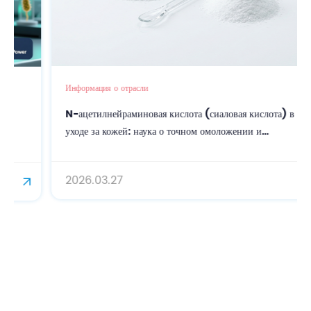
Информация о отрасли
N-ацетилнейраминовая кислота (сиаловая кислота) в
уходе за кожей: наука о точном омоложении и
антиоксидантной защите.
2026.03.27