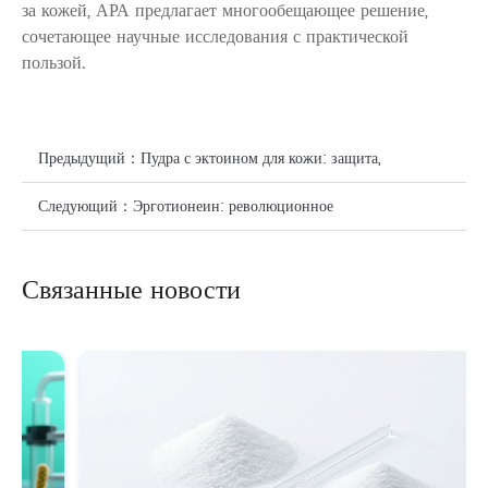
за кожей, АРА предлагает многообещающее решение,
сочетающее научные исследования с практической
пользой.
Предыдущий：
Пудра с эктоином для кожи: защита,
восстановление и естественное увлажнение
Следующий：
Эрготионеин: революционное
антиоксидантное соединение для защиты клеток
Связанные новости