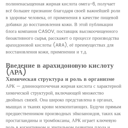
полиненасыщенная жирная кислота омега-6, получает
всё большее признание благодаря своей важнейшей роли
в здоровье человека, от применения в качестве пищевой
добавки до восстановления кожи. В этой публикации
блога компания CASOV, поставщик высокоочищенного
биоактивного сырья, расскажет о процессе производства
арахидоновой кислоты (ARA), её преимуществах для
восстановления кожи, применении и т.д.
Введение в арахидоновую кислоту
(АРА)
Химическая структура и роль в организме
АРК — длинноцепочечная жирная кислота с характерной
химической структурой, включающей множество
двойных связей. Она широко представлена ​​в органах,
мышцах и тканях крови млекопитающих. Будучи прямым
предшественником производных эйкозаноидов, таких как
простагландины и тромбоксаны, АРК играет ключевую
роль в когнитивном и зрительном развитии плода и