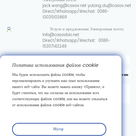
Электронная почта:
jack.wang@casov.net
yutong.du@casov.net
Direct/Whatsapp/Wechat:
0086-
13035103869
Услуги и предложения
Электронная почта:
info@casovbio.net
Direct/Whatsapp/Wechat:
0086-
15307143249
Вот перевод на русский язык:
Политика использования файлов cookie
Уханьский центр инноваций в области синтетической биологии
Мы будем использовать файлы cookie, чтобы
персонализировать и улучшить ваш опыт использования
нашего веб-сайта. Вы можете нажать кнопку «Принять», и
д. 89, 3-я улица Гаокэюань,
будет считаться, что вы согласны на использование всех
район развития новых технологий Дунху,
соответствующих файлов cookie, или вы можете отказаться
г. Ухань, провинция Хубэй
от использования файлов cookie веб-сайтом.
Подписаться
Мусор