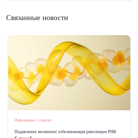
здравоохранении.
функциональных ингредиентов для современных
Связанные новости
косметических и пищевых формул
Информация о отрасли
Подавление меланина: отбеливающая революция РНК