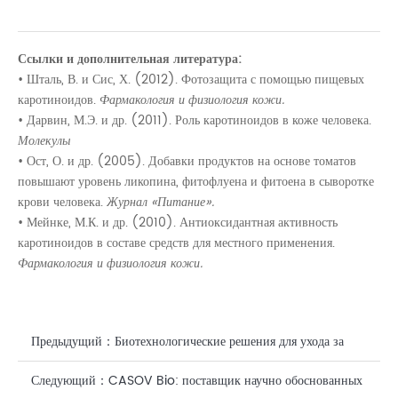
Ссылки и дополнительная литература:
• Шталь, В. и Сис, Х. (2012). Фотозащита с помощью пищевых
каротиноидов.
Фармакология и физиология кожи.
• Дарвин, М.Э. и др. (2011). Роль каротиноидов в коже человека.
Молекулы
• Ост, О. и др. (2005). Добавки продуктов на основе томатов
повышают уровень ликопина, фитофлуена и фитоена в сыворотке
крови человека.
Журнал «Питание».
• Мейнке, М.К. и др. (2010). Антиоксидантная активность
каротиноидов в составе средств для местного применения.
Фармакология и физиология кожи.
Предыдущий：
Биотехнологические решения для ухода за
кожей. Китай. Инновации в области биотехнологий в
Следующий：
CASOV Bio: поставщик научно обоснованных