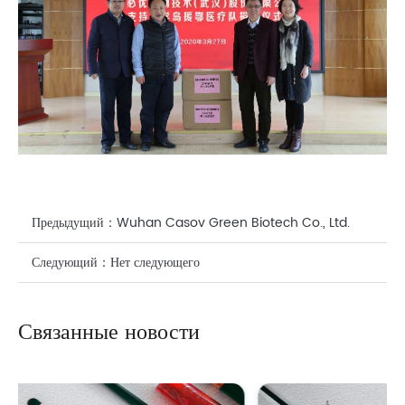
Предыдущий：
Wuhan Casov Green Biotech Co., Ltd.
собирается официально вступить в косметическое поле!
Следующий：
Нет следующего
Связанные новости