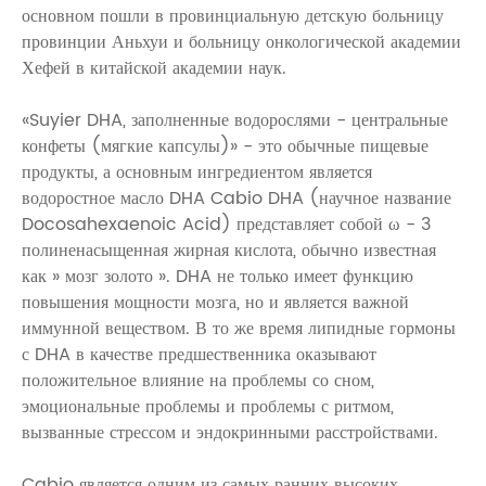
основном пошли в провинциальную детскую больницу
провинции Аньхуи и больницу онкологической академии
Хефей в китайской академии наук.
«Suyier DHA, заполненные водорослями - центральные
конфеты (мягкие капсулы)» - это обычные пищевые
продукты, а основным ингредиентом является
водоростное масло DHA Cabio DHA (научное название
Docosahexaenoic Acid) представляет собой ω - 3
полиненасыщенная жирная кислота, обычно известная
как » мозг золото ». DHA не только имеет функцию
повышения мощности мозга, но и является важной
иммунной веществом. В то же время липидные гормоны
с DHA в качестве предшественника оказывают
положительное влияние на проблемы со сном,
эмоциональные проблемы и проблемы с ритмом,
вызванные стрессом и эндокринными расстройствами.
Cabio является одним из самых ранних высоких