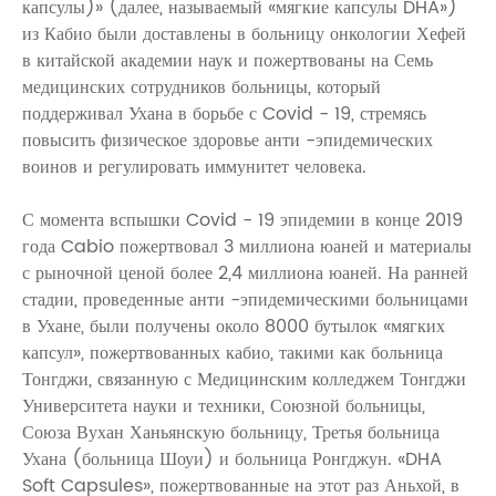
капсулы)» (далее, называемый «мягкие капсулы DHA»)
из Кабио были доставлены в больницу онкологии Хефей
в китайской академии наук и пожертвованы на Семь
медицинских сотрудников больницы, который
поддерживал Ухана в борьбе с Covid - 19, стремясь
повысить физическое здоровье анти -эпидемических
воинов и регулировать иммунитет человека.
С момента вспышки Covid - 19 эпидемии в конце 2019
года Cabio пожертвовал 3 миллиона юаней и материалы
с рыночной ценой более 2,4 миллиона юаней. На ранней
стадии, проведенные анти -эпидемическими больницами
в Ухане, были получены около 8000 бутылок «мягких
капсул», пожертвованных кабио, такими как больница
Тонгджи, связанную с Медицинским колледжем Тонгджи
Университета науки и техники, Союзной больницы,
Союза Вухан Ханьянскую больницу, Третья больница
Ухана (больница Шоуи) и больница Ронгджун. «DHA
Soft Capsules», пожертвованные на этот раз Аньхой, в