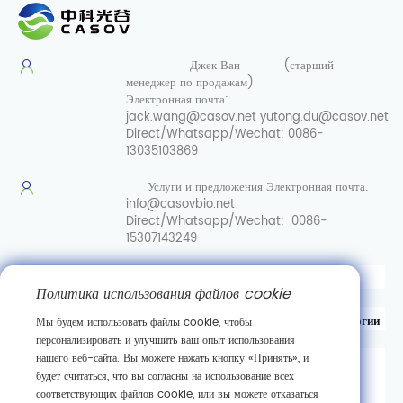
Джек Ван
(старший
менеджер по продажам)
Электронная почта:
jack.wang@casov.net
yutong.du@casov.net
Direct/Whatsapp/Wechat:
0086-
13035103869
Услуги и предложения
Электронная почта:
info@casovbio.net
Direct/Whatsapp/Wechat:
0086-
15307143249
Вот перевод на русский язык:
Политика использования файлов cookie
Уханьский центр инноваций в области синтетической биологии
Мы будем использовать файлы cookie, чтобы
персонализировать и улучшить ваш опыт использования
нашего веб-сайта. Вы можете нажать кнопку «Принять», и
д. 89, 3-я улица Гаокэюань,
будет считаться, что вы согласны на использование всех
район развития новых технологий Дунху,
соответствующих файлов cookie, или вы можете отказаться
г. Ухань, провинция Хубэй