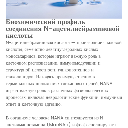
Биохимический профиль
соединения N-ацетилнейраминовой
кислоты
N-ацетилнейраминовая кислота — производное сиаловой
кислоты, семейство девятиуглеродных кислых
моносахаридов, которые играют важную роль в
клеточном распознавании, иммуномодуляции и
структурной целостности гликопротеинов и
гликолипидов. Находясь преимущественно в
терминальных положениях гликановых цепей, NANA
играет важную роль в различных физиологических
процессах, включая неврологические функции, иммунный
ответ и клеточную адгезию.
В организме человека NANA синтезируется из N-
ацетилманнозамина (ManNAc) и фосфоенолпирувата