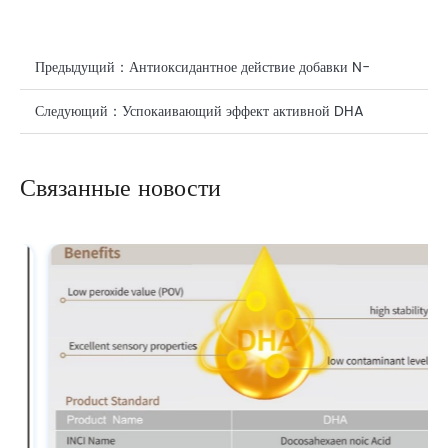
Предыдущий：
Антиоксидантное действие добавки N-
ацетилнейраминовой кислоты (NANA) на здоровье кожи
Следующий：
Успокаивающий эффект активной DHA
(докозагексаеновой кислоты) в средствах личной гигиены
Связанные новости