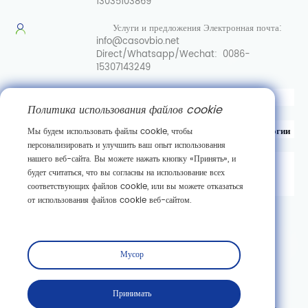
13035103869
Услуги и предложения
Электронная почта:
info@casovbio.net
Direct/Whatsapp/Wechat:
0086-
15307143249
Вот перевод на русский язык:
Политика использования файлов cookie
Уханьский центр инноваций в области синтетической биологии
Мы будем использовать файлы cookie, чтобы
персонализировать и улучшить ваш опыт использования
нашего веб-сайта. Вы можете нажать кнопку «Принять», и
д. 89, 3-я улица Гаокэюань,
будет считаться, что вы согласны на использование всех
район развития новых технологий Дунху,
соответствующих файлов cookie, или вы можете отказаться
г. Ухань, провинция Хубэй
от использования файлов cookie веб-сайтом.
Подписаться
Мусор
Принимать