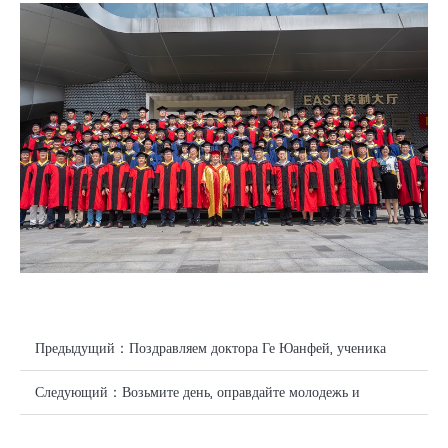
Предыдущий：
Поздравляем доктора Ге Юанфей, ученика
профессора Яо Цзянминга, председателя CASOV и
Следующий：
Возьмите день, оправдайте молодежь и
докторского руководителя, с получением «специальной
достигните новых успехов в 2020 году.