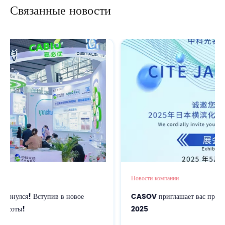
Связанные новости
награды стипендии Cabio».
Новости компании
вое
CASOV приглашает вас присоединиться к CITE JAP
2025